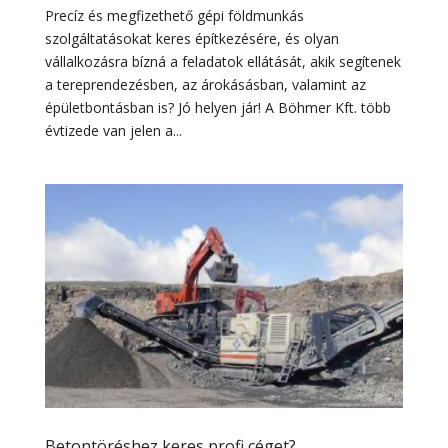
Precíz és megfizethető gépi földmunkás
szolgáltatásokat keres építkezésére, és olyan
vállalkozásra bízná a feladatok ellátását, akik segítenek
a tereprendezésben, az árokásásban, valamint az
épületbontásban is? Jó helyen jár! A Böhmer Kft. több
évtizede van jelen a...
Betontöréshez keres profi céget?