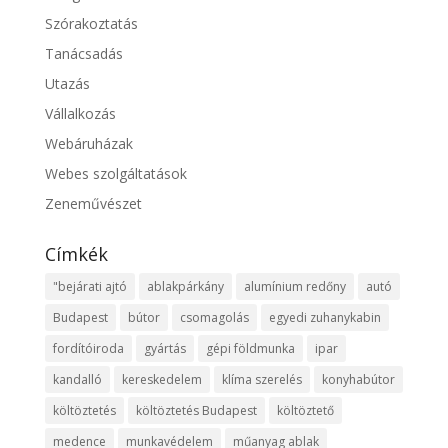
Szórakoztatás
Tanácsadás
Utazás
Vállalkozás
Webáruházak
Webes szolgáltatások
Zeneművészet
Címkék
"bejárati ajtó
ablakpárkány
alumínium redőny
autó
Budapest
bútor
csomagolás
egyedi zuhanykabin
fordítóiroda
gyártás
gépi földmunka
ipar
kandalló
kereskedelem
klíma szerelés
konyhabútor
költöztetés
költöztetés Budapest
költöztető
medence
munkavédelem
műanyag ablak