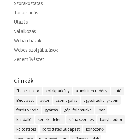
Szórakoztatás
Tanácsadás
Utazás
Vállalkozás
Webáruházak
Webes szolgáltatások
Zeneművészet
Címkék
"bejárati ajtó
ablakpárkány
alumínium redőny
autó
Budapest
bútor
csomagolás
egyedi zuhanykabin
fordítóiroda
gyártás
gépi földmunka
ipar
kandalló
kereskedelem
klíma szerelés
konyhabútor
költöztetés
költöztetés Budapest
költöztető
medence
munkavédelem
műanyag ablak