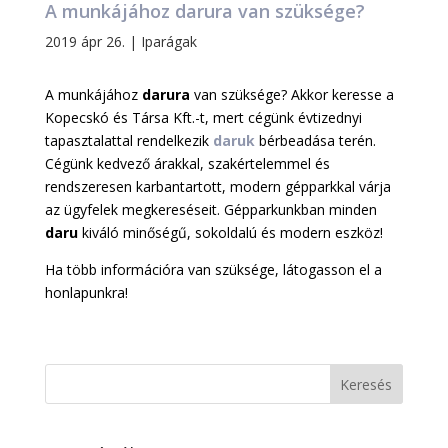
A munkájához darura van szüksége?
2019 ápr 26.
|
Iparágak
A munkájához
darura
van szüksége? Akkor keresse a
Kopecskó és Társa Kft.-t, mert cégünk évtizednyi
tapasztalattal rendelkezik
daruk
bérbeadása terén.
Cégünk kedvező árakkal, szakértelemmel és
rendszeresen karbantartott, modern gépparkkal várja
az ügyfelek megkereséseit. Gépparkunkban minden
daru
kiváló minőségű, sokoldalú és modern eszköz!
Ha több információra van szüksége, látogasson el a
honlapunkra!