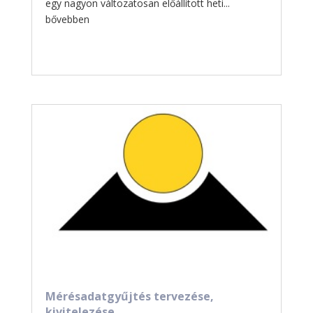
egy nagyon változatosan előállított heti...
bővebben
Mérésadatgyűjtés tervezése,
kivitelezése