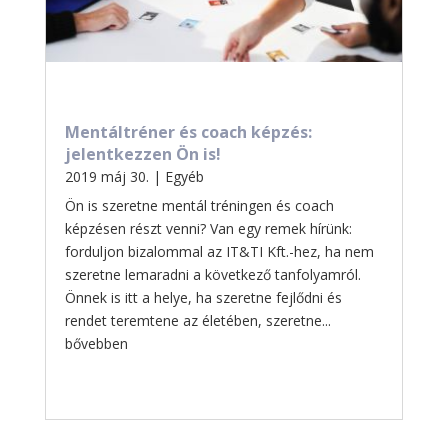
Mentáltréner és coach képzés:
jelentkezzen Ön is!
2019 máj 30.
|
Egyéb
Ön is szeretne mentál tréningen és coach
képzésen részt venni? Van egy remek hírünk:
forduljon bizalommal az IT&TI Kft.-hez, ha nem
szeretne lemaradni a következő tanfolyamról.
Önnek is itt a helye, ha szeretne fejlődni és
rendet teremtene az életében, szeretne...
bővebben