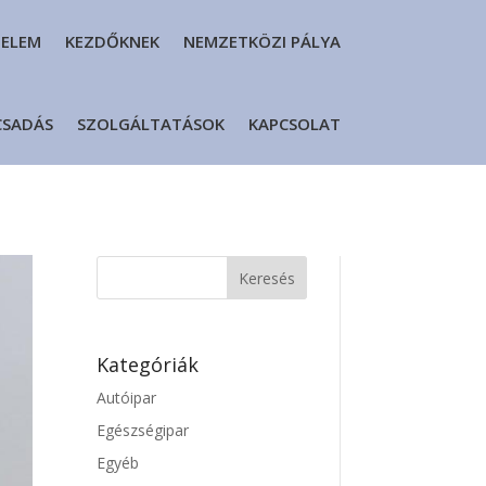
DELEM
KEZDŐKNEK
NEMZETKÖZI PÁLYA
CSADÁS
SZOLGÁLTATÁSOK
KAPCSOLAT
Kategóriák
Autóipar
Egészségipar
Egyéb