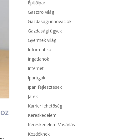
Építőipar
Gasztro világ
Gazdasági innovációk
Gazdasági ügyek
Gyermek világ
Informatika
Ingatlanok
Internet
Iparágak
Ipari fejlesztések
Játék
Karrier lehetőség
hoz
Kereskedelem
Kereskedelem-Vásárlás
Kezdőknek
or