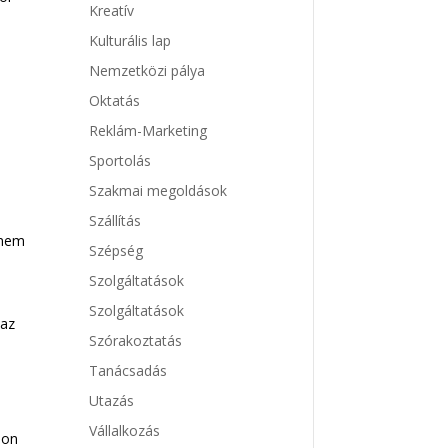
Kreatív
Kulturális lap
Nemzetközi pálya
Oktatás
Reklám-Marketing
i
Sportolás
Szakmai megoldások
Szállítás
 nem
Szépség
Szolgáltatások
Szolgáltatások
 az
Szórakoztatás
Tanácsadás
Utazás
Vállalkozás
jon