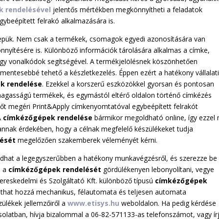
 rendelésével
jelentős mértékben megkönnyítheti a feladatok
gybeépített felrakó alkalmazására is.
epük. Nem csak a termékek, csomagok egyedi azonosítására van
ítésére is. Különböző információk tárolására alkalmas a címke,
gy vonalkódok segítségével. A termékjelölésnek köszönhetően
ntesebbé tehető a készletkezelés. Éppen ezért a hatékony vállalat
k rendelése
. Ezekkel a korszerű eszközökkel gyorsan és pontosan
magasságú termékek, és egymástól eltérő oldalon történő címkézés
 Sőt megéri Print&Apply címkenyomtatóval egybeépített felrakót
 A
címkézőgépek rendelése
bármikor megoldható online, így ezzel
e annak érdekében, hogy a célnak megfelelő készülékeket tudja
lését
megelőzően szakemberek véleményét kérni.
dhat a legegyszerűbben a hatékony munkavégzésről, és szerezze be
é a
címkézőgépek rendelését
gördülékenyen lebonyolítani, vegye
ereskedelmi és Szolgáltató Kft. különböző típusú
címkézőgépek
uthat hozzá mechanikus, félautomata és teljesen automata
ülékek jellemzőiről a
www.etisys.hu
weboldalon. Ha pedig kérdése
olatban, hívja bizalommal a 06-82-571133-as telefonszámot, vagy ír