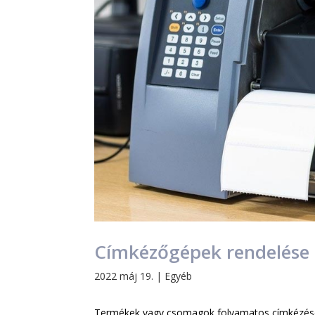
Címkézőgépek rendelése
2022 máj 19.
|
Egyéb
Termékek vagy csomagok folyamatos címkézésé