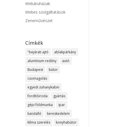
Webáruházak
Webes szolgáltatások
Zeneművészet
Címkék
"bejárati ajtó
ablakpárkány
alumínium redőny
autó
Budapest
bútor
csomagolás
egyedi zuhanykabin
fordítóiroda
gyártás
gépi földmunka
ipar
kandalló
kereskedelem
klíma szerelés
konyhabútor