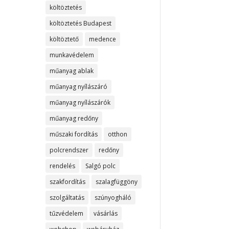
költöztetés
költöztetés Budapest
költöztető
medence
munkavédelem
műanyag ablak
műanyag nyílászáró
műanyag nyílászárók
műanyag redőny
műszaki fordítás
otthon
polcrendszer
redőny
rendelés
Salgó polc
szakfordítás
szalagfüggöny
szolgáltatás
szúnyogháló
tűzvédelem
vásárlás