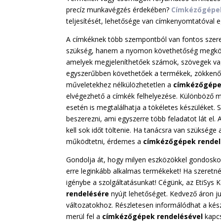
precíz munkavégzés érdekében?
Címkézőgépek
teljesítését, lehetősége van címkenyomtatóval e
A címkéknek több szempontból van fontos szer
szükség, hanem a nyomon követhetőség megkönny
amelyek megjeleníthetőek számok, szövegek va
egyszerűbben követhetőek a termékek, zökkenőme
műveletekhez nélkülözhetetlen a
címkézőgépe
elvégezhető a címkék felhelyezése. Különböző 
esetén is megtalálhatja a tökéletes készüléket.
beszerezni, ami egyszerre több feladatot lát el.
kell sok időt töltenie. Ha tanácsra van szükség
működtetni, érdemes a
címkézőgépek rende
Gondolja át, hogy milyen eszközökkel gondosko
erre leginkább alkalmas termékeket! Ha szeretn
igénybe a szolgáltatásunkat! Cégünk, az EtiSys K
rendelésére
nyújt lehetőséget. Kedvező áron j
változatokhoz. Részletesen informálódhat a kész
merül fel a
címkézőgépek rendelésével
kapcs