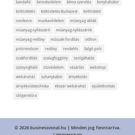
kandalló
kereskedelem
klíma szerelés
konyhabútor
költöztetés
költöztetés Budapest
költöztető
medence
munkavédelem
műanyag ablak
műanyag nyílászáró
műanyag nyílászárók
műanyag redőny
műszaki fordítás
otthon
polcrendszer
redőny
rendelés
Salgó polc
szakfordítás
szalagfüggöny
szolgáltatás
szúnyogháló
tűzvédelem
vásárlás
webshop
webáruház
zuhanykabin
árnyékolás
árnyékolástechnika
ékszer webáruház
épületbontás
ülőgarnitúra
© 2026 businessvonal.hu | Minden jog fenntartva.
|
Impresszum