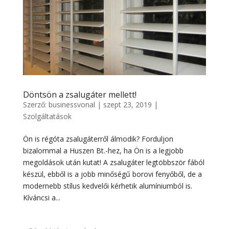
Döntsön a zsalugáter mellett!
Szerző:
businessvonal
|
szept 23, 2019
|
Szolgáltatások
Ön is régóta zsalugáterről álmodik? Forduljon
bizalommal a Huszen Bt.-hez, ha Ön is a legjobb
megoldások után kutat! A zsalugáter legtöbbször fából
készül, ebből is a jobb minőségű borovi fenyőből, de a
modernebb stílus kedvelői kérhetik alumíniumból is.
Kíváncsi a...