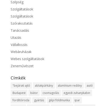
Szépség
Szolgáltatások
Szolgáltatások
Szórakoztatás
Tanácsadás
Utazás
Vállalkozás
Webáruházak
Webes szolgáltatások
Zeneművészet
Címkék
"bejárati ajtó
ablakpárkány
alumínium redőny
autó
Budapest
bútor
csomagolás
egyedi zuhanykabin
fordítóiroda
gyártás
gépi földmunka
ipar