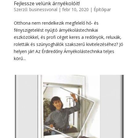
Fejlessze velünk árnyékolóit!
Szerző:
businessvonal
|
febr 10, 2020
|
Építőipar
Otthona nem rendelkezik megfelelő hő- és
fényszigetelést nyújtó árnyékolástechnikai
eszközökkel, és profi céget keres a redőnyök, reluxák,
roletták és szúnyoghálók szakszerű kivitelezéséhez? Jó
helyen jár! Az Érdiredőny Árnyékolástechnika teljes
körű...