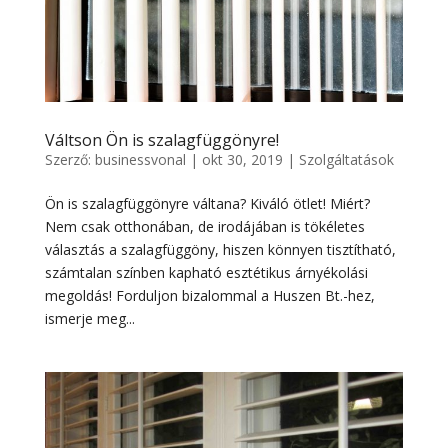
Váltson Ön is szalagfüggönyre!
Szerző:
businessvonal
|
okt 30, 2019
|
Szolgáltatások
Ön is szalagfüggönyre váltana? Kiváló ötlet! Miért?
Nem csak otthonában, de irodájában is tökéletes
választás a szalagfüggöny, hiszen könnyen tisztítható,
számtalan színben kapható esztétikus árnyékolási
megoldás! Forduljon bizalommal a Huszen Bt.-hez,
ismerje meg...