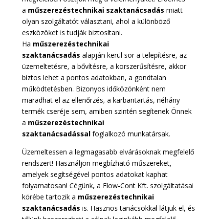
a
műszerezéstechnikai szaktanácsadás
miatt
olyan szolgáltatót választani, ahol a különböző
eszközöket is tudják biztosítani.
Ha
műszerezéstechnikai
szaktanácsadás
alapján
kerül sor a telepítésre, az
üzemeltetésre, a bővítésre, a korszerűsítésre, akkor
biztos lehet a pontos adatokban, a gondtalan
működtetésben. Bizonyos időközönként nem
maradhat el az ellenőrzés, a karbantartás, néhány
termék cseréje sem, amiben szintén segítenek Önnek
a
műszerezéstechnikai
szaktanácsadással
foglalkozó munkatársak.
Üzemeltessen a legmagasabb elvárásoknak megfelelő
rendszert! Használjon megbízható műszereket,
amelyek segítségével pontos adatokat kaphat
folyamatosan! Cégünk, a Flow-Cont Kft. szolgáltatásai
körébe tartozik a
műszerezéstechnikai
szaktanácsadás
is. Hasznos tanácsokkal látjuk el, és