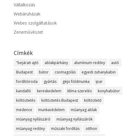
Vállalkozás
Webáruházak
Webes szolgáltatások
Zeneművészet
Címkék
"bejárati ajtó
ablakpárkány
alumínium redőny
autó
Budapest
bútor
csomagolás
egyedi zuhanykabin
fordítóiroda
gyártás
gépi földmunka
ipar
kandalló
kereskedelem
klíma szerelés
konyhabútor
költöztetés
költöztetés Budapest
költöztető
medence
munkavédelem
műanyag ablak
műanyag nyílászáró
műanyag nyílászárók
műanyag redőny
műszaki fordítás
otthon