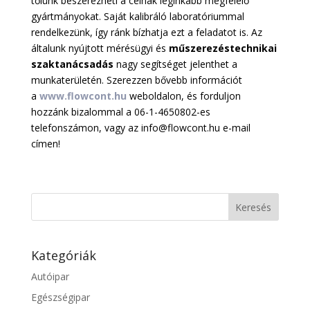
tőlünk beszerezheti a célnak leginkább megfelelő
gyártmányokat. Saját kalibráló laboratóriummal
rendelkezünk, így ránk bízhatja ezt a feladatot is. Az
általunk nyújtott mérésügyi és
műszerezéstechnikai
szaktanácsadás
nagy segítséget jelenthet a
munkaterületén. Szerezzen bővebb információt
a
www.flowcont.hu
weboldalon, és forduljon
hozzánk bizalommal a 06-1-4650802-es
telefonszámon, vagy az info@flowcont.hu e-mail
címen!
Kategóriák
Autóipar
Egészségipar