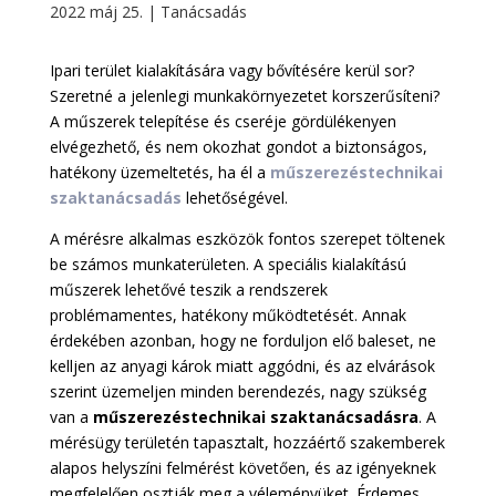
2022 máj 25.
|
Tanácsadás
Ipari terület kialakítására vagy bővítésére kerül sor?
Szeretné a jelenlegi munkakörnyezetet korszerűsíteni?
A műszerek telepítése és cseréje gördülékenyen
elvégezhető, és nem okozhat gondot a biztonságos,
hatékony üzemeltetés, ha él a
műszerezéstechnikai
szaktanácsadás
lehetőségével.
A mérésre alkalmas eszközök fontos szerepet töltenek
be számos munkaterületen. A speciális kialakítású
műszerek lehetővé teszik a rendszerek
problémamentes, hatékony működtetését. Annak
érdekében azonban, hogy ne forduljon elő baleset, ne
kelljen az anyagi károk miatt aggódni, és az elvárások
szerint üzemeljen minden berendezés, nagy szükség
van a
műszerezéstechnikai szaktanácsadásra
. A
mérésügy területén tapasztalt, hozzáértő szakemberek
alapos helyszíni felmérést követően, és az igényeknek
megfelelően osztják meg a véleményüket. Érdemes