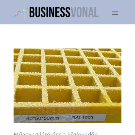
Műanyag járórács a közlekedők