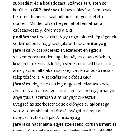
süppedést és a botladozást. Számos területen sor
kerülhet a
GRP járórács
felhasználására. Nem csak
beltéren, hanem a szabadban is megéri mellette
dönteni. Minden olyan helyen, ahol fennállhat a
csúszásveszély, érdemes a
GRP
padlórácsot
használni. A gyalogosok testi épségének
védelmében is nagy szolgálatot tesz a
műanyag
járórács
. A csapadékvíz elvezetését elvégzik a
szakemberek minden ingatlannál, és a parkolókban, a
közterületeken is. A lefolyó víznek utat kell biztosítani,
amely során általában szükség van különböző rácsok
telepítésére is. A speciális kialakítású
GRP
járórács
eleget tesz a legmagasabb elvárásoknak,
alkalmas a biztonságos közlekedésre. A hagyományos
anyagokkal szemben a műanyagból készült,
üvegszálas szerkezetnek sok előnyös tulajdonsága
van. A teherbírását, a törésállóságát a beépített
üvegszálak biztosítják. A
műanyag
járórács
használata egyre szélesebb körben ismert és
népszerű, mivel egyszerűen elhelyezhető, és időtálló,