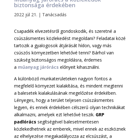
biztonsága érdekében
2022 júl 21.
|
Tanácsadás
Csapadék elvezetésről gondoskodik, és szeretné a
csúszásmentes közlekedést megoldani? Feladatai közé
tartozik a gyalogosok átjárását hídon, vagy más
csúszós környezetben lehetővé tenni? Bárhol van
szükség biztonságos megoldásra, érdemes
a
műanyag járórács
előnyeit kihasználni.
A különböző munkaterületeken nagyon fontos a
megfelelő környezet kialakítása, és mindent megtenni
a balesetek kialakulásának megelőzése érdekében.
Lényeges, hogy a terület teljesen csúszásmentes
legyen, és ennek érdekében célszerű olyan technikákat
alkalmazni, amelyek ezt lehetővé teszik.
GRP
padlórács
segítségével balesetmentesen
közlekedhetnek az emberek, mivel ennek az eszköznek
az elhelyezése megakadályozza az elcsúszást, a