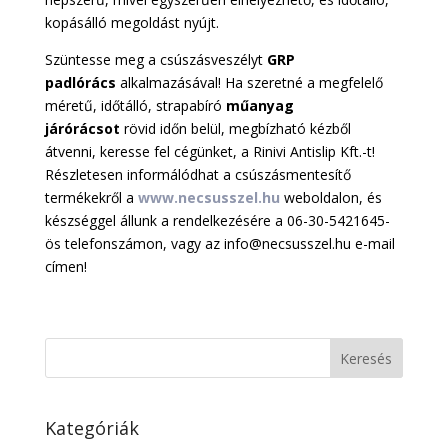
kopásálló megoldást nyújt.
Szüntesse meg a csúszásveszélyt
GRP
padlórács
alkalmazásával! Ha szeretné a megfelelő
méretű, időtálló, strapabíró
műanyag
járórácsot
rövid időn belül, megbízható kézből
átvenni, keresse fel cégünket, a Rinivi Antislip Kft.-t!
Részletesen informálódhat a csúszásmentesítő
termékekről a
www.necsusszel.hu
weboldalon, és
készséggel állunk a rendelkezésére a 06-30-5421645-
ös telefonszámon, vagy az info@necsusszel.hu e-mail
címen!
Kategóriák