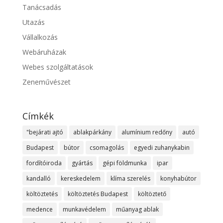
Tanácsadás
Utazás
Vállalkozás
Webáruházak
Webes szolgáltatások
Zeneművészet
Címkék
"bejárati ajtó
ablakpárkány
alumínium redőny
autó
Budapest
bútor
csomagolás
egyedi zuhanykabin
fordítóiroda
gyártás
gépi földmunka
ipar
kandalló
kereskedelem
klíma szerelés
konyhabútor
költöztetés
költöztetés Budapest
költöztető
medence
munkavédelem
műanyag ablak