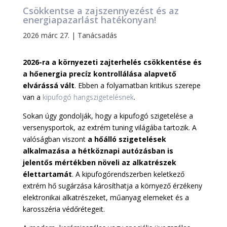
Csökkentse a zajszennyezést és az
energiapazarlást hatékonyan!
2026 márc 27.
|
Tanácsadás
2026-ra a környezeti zajterhelés csökkentése és
a hőenergia precíz kontrollálása alapvető
elvárássá vált
. Ebben a folyamatban kritikus szerepe
van a
kipufogó hangszigetelésnek
.
Sokan úgy gondolják, hogy a kipufogó szigetelése a
versenysportok, az extrém tuning világába tartozik. A
valóságban viszont
a hőálló szigetelések
alkalmazása a hétköznapi autózásban is
jelentős mértékben növeli az alkatrészek
élettartamát
. A kipufogórendszerben keletkező
extrém hő sugárzása károsíthatja a környező érzékeny
elektronikai alkatrészeket, műanyag elemeket és a
karosszéria védőrétegeit.