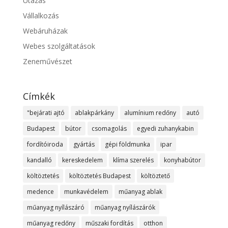
Utazás
Vállalkozás
Webáruházak
Webes szolgáltatások
Zeneművészet
Címkék
"bejárati ajtó
ablakpárkány
alumínium redőny
autó
Budapest
bútor
csomagolás
egyedi zuhanykabin
fordítóiroda
gyártás
gépi földmunka
ipar
kandalló
kereskedelem
klíma szerelés
konyhabútor
költöztetés
költöztetés Budapest
költöztető
medence
munkavédelem
műanyag ablak
műanyag nyílászáró
műanyag nyílászárók
műanyag redőny
műszaki fordítás
otthon