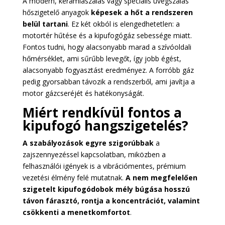
A modern, kerámiaszálas vagy speciális üvegszálas
hőszigetelő anyagok
képesek a hőt a rendszeren
belül tartani
. Ez két okból is elengedhetetlen: a
motortér hűtése és a kipufogógáz sebessége miatt.
Fontos tudni, hogy alacsonyabb marad a szívóoldali
hőmérséklet, ami sűrűbb levegőt, így jobb égést,
alacsonyabb fogyasztást eredményez. A forróbb gáz
pedig gyorsabban távozik a rendszerből, ami javítja a
motor gázcseréjét és hatékonyságát.
Miért rendkívül fontos a
kipufogó hangszigetelés?
A szabályozások egyre szigorúbbak
a
zajszennyezéssel kapcsolatban, miközben a
felhasználói igények is a vibrációmentes, prémium
vezetési élmény felé mutatnak.
A nem megfelelően
szigetelt kipufogódobok mély búgása hosszú
távon fárasztó, rontja a koncentrációt, valamint
csökkenti a menetkomfortot
.