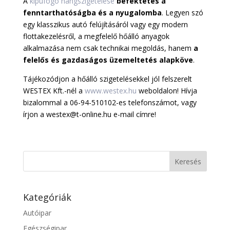
A
kipufogó hangszigetelése
befektetés a
fenntarthatóságba és a nyugalomba
. Legyen szó
egy klasszikus autó felújításáról vagy egy modern
flottakezelésről, a megfelelő hőálló anyagok
alkalmazása nem csak technikai megoldás, hanem
a
felelős és gazdaságos üzemeltetés alapköve
.
Tájékozódjon a hőálló szigetelésekkel jól felszerelt
WESTEX Kft.-nél a
www.westex.hu
weboldalon! Hívja
bizalommal a 06-94-510102-es telefonszámot, vagy
írjon a westex@t-online.hu e-mail címre!
Kategóriák
Autóipar
Egészségipar