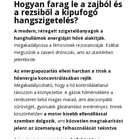
Hogyan farag le a zajból és
a rezsiből a kipufogó
hangszigetelés?
A modern, rétegelt szigetelőanyagok a
hanghullámok energiáját hővé alakítják
,
megakadályozva a fémcsövek rezonanciáját. Ezáltal
megszűnik a zavaró drónozás, ami az utastérben
jelentkezik.
Az energiapazarlás elleni harcban a titok a
hőenergia koncentrálásában rejlik
.
Megakadályozható, hogy a hő kontrollálatlanul
távozzon a környezetbe. A gázok hőmérséklete a
rendszeren belül magas marad, ami alacsonyabb
sűrűséget, gyorsabb gázáramlást eredményez. Ennek
köszönhetően
a motor kisebb ellenállással
szemben dolgozik
, ami
közvetlen megtakarítást
jelent az üzemanyag felhasználását tekintve
.