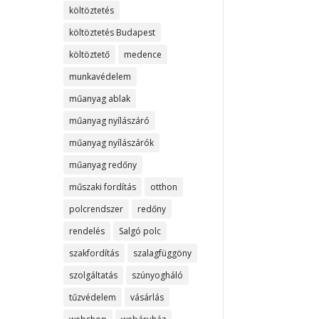
költöztetés
költöztetés Budapest
költöztető
medence
munkavédelem
műanyag ablak
műanyag nyílászáró
műanyag nyílászárók
műanyag redőny
műszaki fordítás
otthon
polcrendszer
redőny
rendelés
Salgó polc
szakfordítás
szalagfüggöny
szolgáltatás
szúnyogháló
tűzvédelem
vásárlás