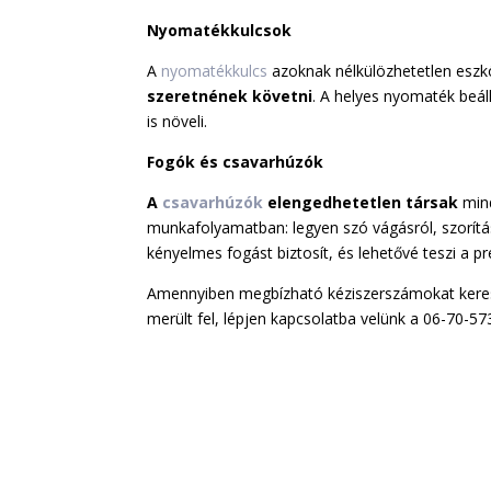
Nyomatékkulcsok
A
nyomatékkulcs
azoknak nélkülözhetetlen eszk
szeretnének követni
. A helyes nyomaték beál
is növeli.
Fogók és csavarhúzók
A
csavarhúzók
elengedhetetlen társak
min
munkafolyamatban: legyen szó vágásról, szorítá
kényelmes fogást biztosít, és lehetővé teszi a p
Amennyiben megbízható kéziszerszámokat keres
merült fel, lépjen kapcsolatba velünk a 06-70