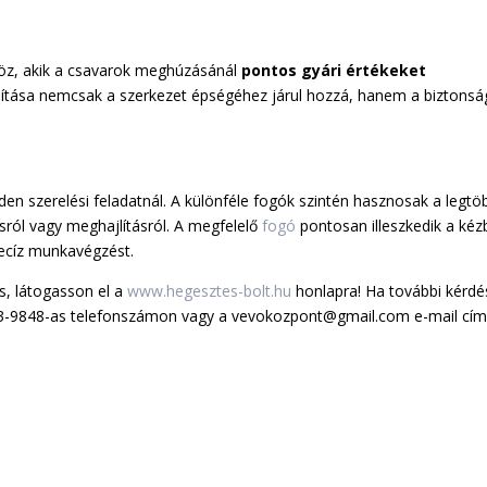
öz, akik a csavarok meghúzásánál
pontos gyári értékeket
lítása nemcsak a szerkezet épségéhez járul hozzá, hanem a biztonsá
den szerelési feladatnál. A különféle fogók szintén hasznosak a legtö
sról vagy meghajlításról. A megfelelő
fogó
pontosan illeszkedik a kéz
recíz munkavégzést.
, látogasson el a
www.hegesztes-bolt.hu
honlapra! Ha további kérdé
-573-9848-as telefonszámon vagy a vevokozpont@gmail.com e-mail cím