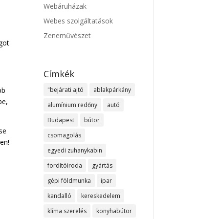
Webáruházak
Webes szolgáltatások
Zeneművészet
got
Címkék
bb
"bejárati ajtó
ablakpárkány
be,
alumínium redőny
autó
Budapest
bútor
se
csomagolás
en!
egyedi zuhanykabin
fordítóiroda
gyártás
gépi földmunka
ipar
kandalló
kereskedelem
klíma szerelés
konyhabútor