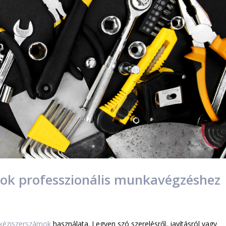
ok professzionális munkavégzéshez
kéziszerszámok
használata. Legyen szó szerelésről, javításról vagy