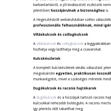
karbantartásról, a jól kiválasztott eszközök ne
jelentősen
hozzájárulnak a biztonsághoz
is.
A Hegesztésbolt webáruházban széles választék
professzionális felhasználóknak, mind ig
Villáskulcsok és csillagkulcsok
A
villáskulcsok
és
csillagkulcsok
a leggyakrabban 
húzhatja vagy lazíthatja meg a csavarokat.
Kulcskészletek
A komplett kulcskészletek ideális választást je
megvásárolni
egyetlen, praktikusan összeál
munkavégzést, mivel a szükséges méretek mindi
Dugókulcsok és racsnis hajtókarok
A
dugókulcsok
és a hozzájuk tartozó racsnis ha
kulcsokkal nehezebb boldogulni. A racsnis mec
így jelentős időt takaríthat meg.