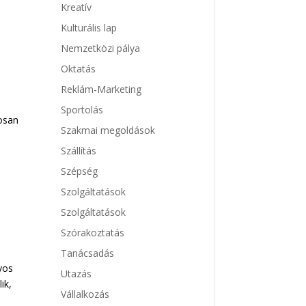
Kreatív
Kulturális lap
Nemzetközi pálya
Oktatás
Reklám-Marketing
Sportolás
osan
Szakmai megoldások
Szállítás
Szépség
Szolgáltatások
Szolgáltatások
Szórakoztatás
Tanácsadás
yos
Utazás
ik,
Vállalkozás