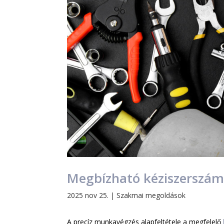
Megbízható kéziszerszám
2025 nov 25.
|
Szakmai megoldások
A precíz munkavégzés alapfeltétele a megfelelő