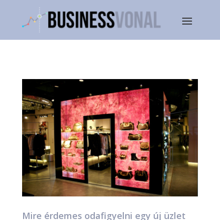
Mire érdemes odafigyelni egy új üzlet