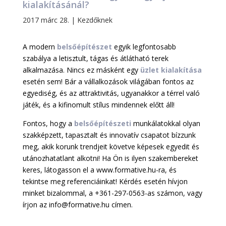
kialakításánál?
2017 márc 28.
|
Kezdőknek
A modern
belsőépítészet
egyik legfontosabb
szabálya a letisztult, tágas és átlátható terek
alkalmazása. Nincs ez másként egy
üzlet
kialakítása
esetén sem! Bár a vállalkozások világában fontos az
egyediség, és az attraktivitás, ugyanakkor a térrel való
játék, és a kifinomult stílus mindennek előtt áll!
Fontos, hogy a
belsőépítészeti
munkálatokkal olyan
szakképzett, tapasztalt és innovatív csapatot bízzunk
meg, akik korunk trendjeit követve képesek egyedit és
utánozhatatlant alkotni! Ha Ön is ilyen szakembereket
keres, látogasson el a www.formative.hu-ra, és
tekintse meg referenciáinkat! Kérdés esetén hívjon
minket bizalommal, a +361-297-0563-as számon, vagy
írjon az info@formative.hu címen.