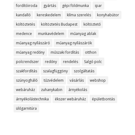
fordítóiroda
gyártás
gépi földmunka
ipar
kandalló
kereskedelem
klíma szerelés
konyhabútor
költöztetés
költöztetés Budapest
költöztető
medence
munkavédelem
műanyag ablak
műanyag nyílászáró
műanyag nyílászárók
műanyag redőny
műszaki fordítás
otthon
polcrendszer
redőny
rendelés
Salgó polc
szakfordítás
szalagfüggöny
szolgáltatás
szúnyogháló
tűzvédelem
vásárlás
webshop
webáruház
zuhanykabin
árnyékolás
árnyékolástechnika
ékszer webáruház
épületbontás
ülőgarnitúra