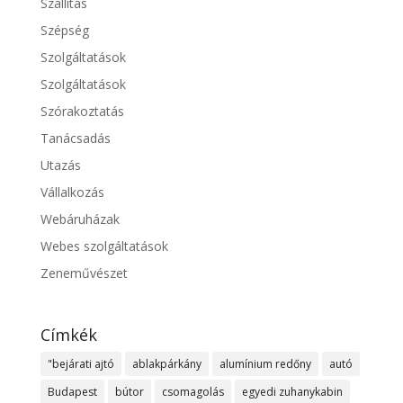
Szállítás
Szépség
Szolgáltatások
Szolgáltatások
Szórakoztatás
Tanácsadás
Utazás
Vállalkozás
Webáruházak
Webes szolgáltatások
Zeneművészet
Címkék
"bejárati ajtó
ablakpárkány
alumínium redőny
autó
Budapest
bútor
csomagolás
egyedi zuhanykabin