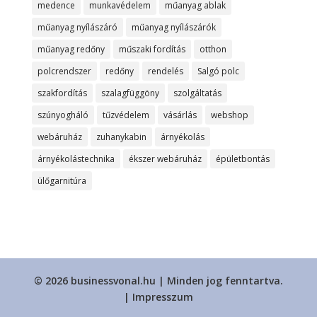
medence
munkavédelem
műanyag ablak
műanyag nyílászáró
műanyag nyílászárók
műanyag redőny
műszaki fordítás
otthon
polcrendszer
redőny
rendelés
Salgó polc
szakfordítás
szalagfüggöny
szolgáltatás
szúnyogháló
tűzvédelem
vásárlás
webshop
webáruház
zuhanykabin
árnyékolás
árnyékolástechnika
ékszer webáruház
épületbontás
ülőgarnitúra
© 2026 businessvonal.hu | Minden jog fenntartva.
|
Impresszum