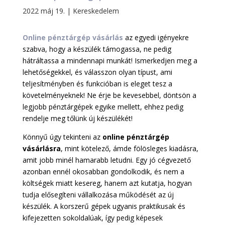
2022 máj 19.
|
Kereskedelem
Online pénztárgép vásárlás
az egyedi igényekre
szabva, hogy a készülék támogassa, ne pedig
hátráltassa a mindennapi munkát! Ismerkedjen meg a
lehetőségekkel, és válasszon olyan típust, ami
teljesítményben és funkcióban is eleget tesz a
követelményeknek! Ne érje be kevesebbel, döntsön a
legjobb pénztárgépek egyike mellett, ehhez pedig
rendelje meg tőlünk új készülékét!
Könnyű úgy tekinteni az
online pénztárgép
vásárlásra
, mint kötelező, ámde fölösleges kiadásra,
amit jobb minél hamarabb letudni. Egy jó cégvezető
azonban ennél okosabban gondolkodik, és nem a
költségek miatt kesereg, hanem azt kutatja, hogyan
tudja elősegíteni vállalkozása működését az új
készülék. A korszerű gépek ugyanis praktikusak és
kifejezetten sokoldalúak, így pedig képesek