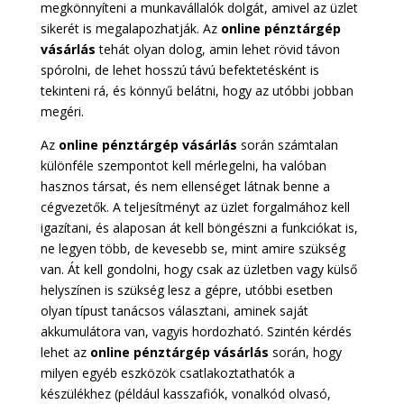
megkönnyíteni a munkavállalók dolgát, amivel az üzlet
sikerét is megalapozhatják. Az
online pénztárgép
vásárlás
tehát olyan dolog, amin lehet rövid távon
spórolni, de lehet hosszú távú befektetésként is
tekinteni rá, és könnyű belátni, hogy az utóbbi jobban
megéri.
Az
online pénztárgép vásárlás
során számtalan
különféle szempontot kell mérlegelni, ha valóban
hasznos társat, és nem ellenséget látnak benne a
cégvezetők. A teljesítményt az üzlet forgalmához kell
igazítani, és alaposan át kell böngészni a funkciókat is,
ne legyen több, de kevesebb se, mint amire szükség
van. Át kell gondolni, hogy csak az üzletben vagy külső
helyszínen is szükség lesz a gépre, utóbbi esetben
olyan típust tanácsos választani, aminek saját
akkumulátora van, vagyis hordozható. Szintén kérdés
lehet az
online pénztárgép vásárlás
során, hogy
milyen egyéb eszközök csatlakoztathatók a
készülékhez (például kasszafiók, vonalkód olvasó,