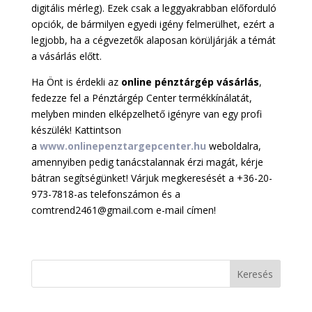
digitális mérleg). Ezek csak a leggyakrabban előforduló
opciók, de bármilyen egyedi igény felmerülhet, ezért a
legjobb, ha a cégvezetők alaposan körüljárják a témát
a vásárlás előtt.
Ha Önt is érdekli az
online pénztárgép vásárlás
,
fedezze fel a Pénztárgép Center termékkínálatát,
melyben minden elképzelhető igényre van egy profi
készülék! Kattintson
a
www.onlinepenztargepcenter.hu
weboldalra,
amennyiben pedig tanácstalannak érzi magát, kérje
bátran segítségünket! Várjuk megkeresését a +36-20-
973-7818-as telefonszámon és a
comtrend2461@gmail.com e-mail címen!