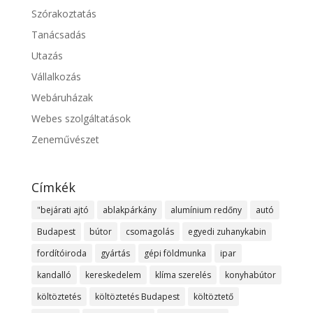
Szórakoztatás
Tanácsadás
Utazás
Vállalkozás
Webáruházak
Webes szolgáltatások
Zeneművészet
Címkék
"bejárati ajtó
ablakpárkány
alumínium redőny
autó
Budapest
bútor
csomagolás
egyedi zuhanykabin
fordítóiroda
gyártás
gépi földmunka
ipar
kandalló
kereskedelem
klíma szerelés
konyhabútor
költöztetés
költöztetés Budapest
költöztető