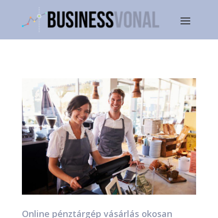
Online pénztárgép vásárlás okosan