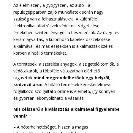
Az élelmiszer-, a gyógyszer-, az autó-, a
repülőgépiparban zajló munkálatok során nagy
szükség van a felhasználásukra. A különféle
elektronikai alkatrészek védelme, szigetelése
érdekében szintén lényeges a beszerzésük. Az üveg- és
kerámiagyártás, a különböző kábelek összekötése
alkalmával, és más esetekben is alkalmazzák széles
körben a hőálló termékeket.
A tömítések, a szerelési anyagok, a szigetelő tömlők, a
védőtakarók, a többféle változatban elérhető
ragasztók
mind megrendelhetőek egy helyről,
kedvező áron
. A hőálló termékek kereskedelmével
foglalkozó szolgáltató online is elérhető, így könnyen
és gyorsan lebonyolítható a vásárlás.
Mit célszerű a kiválasztás alkalmával figyelembe
venni?
– A hőterhelhetőséget, hiszen a magas