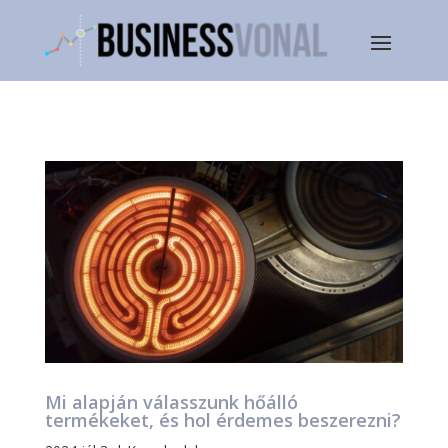
Mi alapján válasszunk hőálló
termékeket, és hol érdemes beszerezni?