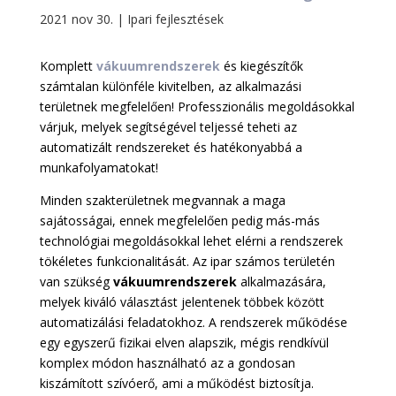
2021 nov 30.
|
Ipari fejlesztések
Komplett
vákuumrendszerek
és kiegészítők
számtalan különféle kivitelben, az alkalmazási
területnek megfelelően! Professzionális megoldásokkal
várjuk, melyek segítségével teljessé teheti az
automatizált rendszereket és hatékonyabbá a
munkafolyamatokat!
Minden szakterületnek megvannak a maga
sajátosságai, ennek megfelelően pedig más-más
technológiai megoldásokkal lehet elérni a rendszerek
tökéletes funkcionalitását. Az ipar számos területén
van szükség
vákuumrendszerek
alkalmazására,
melyek kiváló választást jelentenek többek között
automatizálási feladatokhoz. A rendszerek működése
egy egyszerű fizikai elven alapszik, mégis rendkívül
komplex módon használható az a gondosan
kiszámított szívóerő, ami a működést biztosítja.