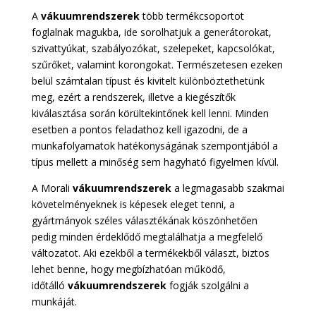
A
vákuumrendszerek
több termékcsoportot
foglalnak magukba, ide sorolhatjuk a generátorokat,
szivattyúkat, szabályozókat, szelepeket, kapcsolókat,
szűrőket, valamint korongokat. Természetesen ezeken
belül számtalan típust és kivitelt különböztethetünk
meg, ezért a rendszerek, illetve a kiegészítők
kiválasztása során körültekintőnek kell lenni. Minden
esetben a pontos feladathoz kell igazodni, de a
munkafolyamatok hatékonyságának szempontjából a
típus mellett a minőség sem hagyható figyelmen kívül.
A Morali
vákuumrendszerek
a legmagasabb szakmai
követelményeknek is képesek eleget tenni, a
gyártmányok széles választékának köszönhetően
pedig minden érdeklődő megtalálhatja a megfelelő
változatot. Aki ezekből a termékekből választ, biztos
lehet benne, hogy megbízhatóan működő,
időtálló
vákuumrendszerek
fogják szolgálni a
munkáját.