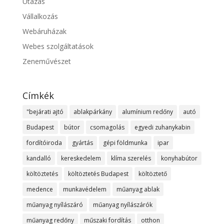
Utazás
Vállalkozás
Webáruházak
Webes szolgáltatások
Zeneművészet
Címkék
"bejárati ajtó
ablakpárkány
alumínium redőny
autó
Budapest
bútor
csomagolás
egyedi zuhanykabin
fordítóiroda
gyártás
gépi földmunka
ipar
kandalló
kereskedelem
klíma szerelés
konyhabútor
költöztetés
költöztetés Budapest
költöztető
medence
munkavédelem
műanyag ablak
műanyag nyílászáró
műanyag nyílászárók
műanyag redőny
műszaki fordítás
otthon