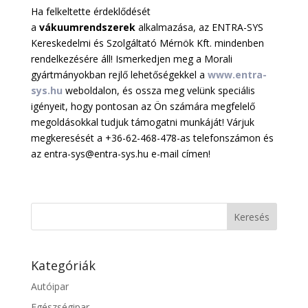
Ha felkeltette érdeklődését
a
vákuumrendszerek
alkalmazása, az ENTRA-SYS
Kereskedelmi és Szolgáltató Mérnök Kft. mindenben
rendelkezésére áll! Ismerkedjen meg a Morali
gyártmányokban rejlő lehetőségekkel a
www.entra-
sys.hu
weboldalon, és ossza meg velünk speciális
igényeit, hogy pontosan az Ön számára megfelelő
megoldásokkal tudjuk támogatni munkáját! Várjuk
megkeresését a +36-62-468-478-as telefonszámon és
az entra-sys@entra-sys.hu e-mail címen!
Kategóriák
Autóipar
Egészségipar