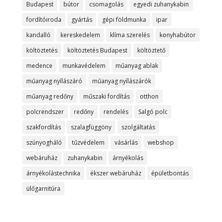
Budapest
bútor
csomagolás
egyedi zuhanykabin
fordítóiroda
gyártás
gépi földmunka
ipar
kandalló
kereskedelem
klíma szerelés
konyhabútor
költöztetés
költöztetés Budapest
költöztető
medence
munkavédelem
műanyag ablak
műanyag nyílászáró
műanyag nyílászárók
műanyag redőny
műszaki fordítás
otthon
polcrendszer
redőny
rendelés
Salgó polc
szakfordítás
szalagfüggöny
szolgáltatás
szúnyogháló
tűzvédelem
vásárlás
webshop
webáruház
zuhanykabin
árnyékolás
árnyékolástechnika
ékszer webáruház
épületbontás
ülőgarnitúra