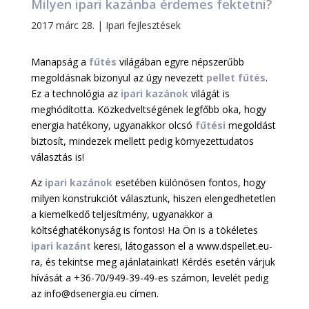
Milyen ipari kazánba érdemes fektetni?
2017 márc 28.
|
Ipari fejlesztések
Manapság a
fűtés
világában egyre népszerűbb
megoldásnak bizonyul az úgy nevezett
pellet fűtés
.
Ez a technológia az
ipari kazánok
világát is
meghódította. Közkedveltségének legfőbb oka, hogy
energia hatékony, ugyanakkor olcsó
fűtési
megoldást
biztosít, mindezek mellett pedig környezettudatos
választás is!
Az
ipari kazánok
esetében különösen fontos, hogy
milyen konstrukciót választunk, hiszen elengedhetetlen
a kiemelkedő teljesítmény, ugyanakkor a
költséghatékonyság is fontos! Ha Ön is a tökéletes
ipari kazánt
keresi, látogasson el a www.dspellet.eu-
ra, és tekintse meg ajánlatainkat! Kérdés esetén várjuk
hívását a +36-70/949-39-49-es számon, levelét pedig
az info@dsenergia.eu címen.