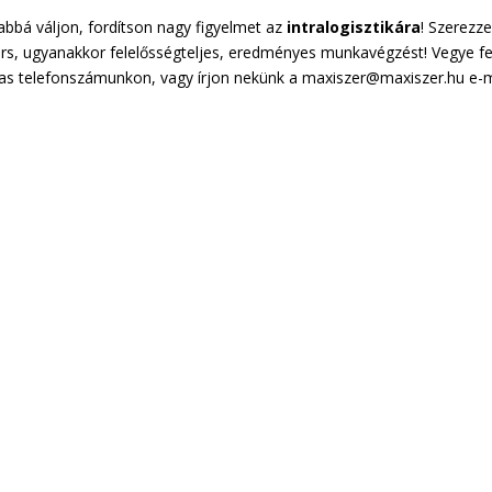
abbá váljon, fordítson nagy figyelmet az
intralogisztikára
! Szerezz
ors, ugyanakkor felelősségteljes, eredményes munkavégzést! Vegye fe
as telefonszámunkon, vagy írjon nekünk a maxiszer@maxiszer.hu e-m