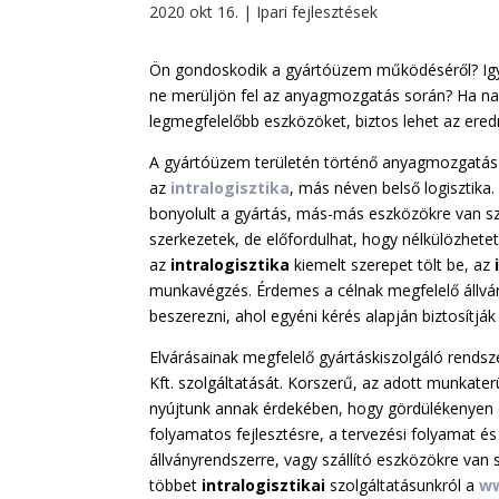
2020 okt 16.
|
Ipari fejlesztések
Ön gondoskodik a gyártóüzem működéséről? Ig
ne merüljön fel az anyagmozgatás során? Ha nag
legmegfelelőbb eszközöket, biztos lehet az er
A gyártóüzem területén történő anyagmozgatás 
az
intralogisztika
, más néven belső logisztika
bonyolult a gyártás, más-más eszközökre van sz
szerkezetek, de előfordulhat, hogy nélkülözhetet
az
intralogisztika
kiemelt szerepet tölt be, az
munkavégzés. Érdemes a célnak megfelelő állvány
beszerezni, ahol egyéni kérés alapján biztosítják
Elvárásainak megfelelő gyártáskiszolgáló rends
Kft. szolgáltatását. Korszerű, az adott munkate
nyújtunk annak érdekében, hogy gördülékenyen é
folyamatos fejlesztésre, a tervezési folyamat és
állványrendszerre, vagy szállító eszközökre van
többet
intralogisztikai
szolgáltatásunkról a
ww