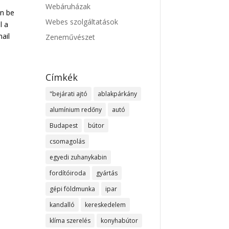
Webáruházak
en be
Webes szolgáltatások
l a
ail
Zeneművészet
Címkék
"bejárati ajtó
ablakpárkány
alumínium redőny
autó
Budapest
bútor
csomagolás
egyedi zuhanykabin
fordítóiroda
gyártás
gépi földmunka
ipar
kandalló
kereskedelem
klíma szerelés
konyhabútor