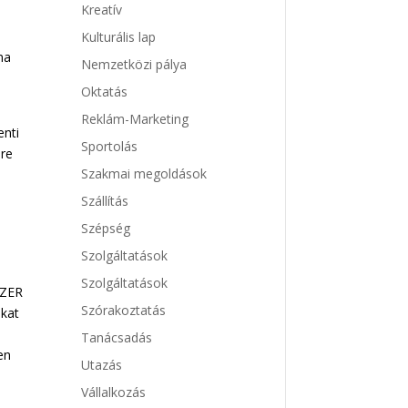
Kreatív
Kulturális lap
ma
Nemzetközi pálya
Oktatás
Reklám-Marketing
enti
Sportolás
ire
Szakmai megoldások
Szállítás
Szépség
Szolgáltatások
Szolgáltatások
SZER
Szórakoztatás
kat
Tanácsadás
en
Utazás
Vállalkozás