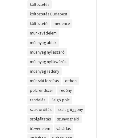
költöztetés
költöztetés Budapest
költöztető
medence
munkavédelem
műanyag ablak
műanyag nyílászáró
műanyag nyílászárók
műanyag redőny
műszaki fordítás
otthon
polcrendszer
redőny
rendelés
Salgó polc
szakfordítás
szalagfüggöny
szolgáltatás
szúnyogháló
tűzvédelem
vásárlás