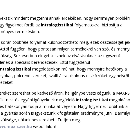
yekszik mindent megtenni annak érdekében, hogy semmilyen problé
y figyelmet fordít az
intralogisztikai
folyamatokra, biztosítja a
edményes termelésben.
során többféle folyamat különböztethető meg, ezek összességét jel
. Attól függően, hogy pontosan milyen termékekről van szó, és menny
ükség. Sok esetben eleget tesznek az elvárásoknak az egyszerű
lenek a speciális berendezések. Ettől függetlenül
intralogisztikai
megoldásokon múlhat, hogy mennyire hatékony a
okat, polcrendszereket, szállításra alkalmas eszközöket egy helyről
 ezeket.
zereket szerezhet be kedvező áron, ha igénybe veszi cégünk, a MAXI-
rületnek, és egyéni igényeknek megfelelő
intralogisztikai
megoldáso
s hatékonyan tudja a munkáját végezni. Nagy figyelmet fordítunk a
 a gyártás során is igyekszünk kifogástalan eredményre jutni. Bármily
 szüksége, nálunk beszerezheti. Tudjon meg
w.maxiszer.hu
weboldalon!