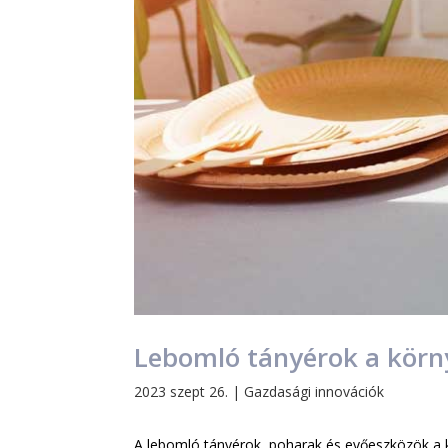
Lebomló tányérok a körn
2023 szept 26.
|
Gazdasági innovációk
A lebomló tányérok, poharak és evőeszközök a 