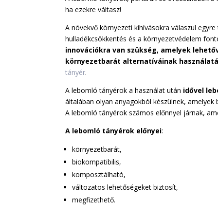
ha ezekre váltasz!
A növekvő környezeti kihívásokra válaszul egyr
hulladékcsökkentés és a környezetvédelem font
innovációkra van szükség, amelyek lehető
környezetbarát alternatíváinak használat
tányér
.
A lebomló tányérok a használat után
idővel le
általában olyan anyagokból készülnek, amelyek b
A lebomló tányérok számos előnnyel járnak, ame
A lebomló tányérok előnyei
:
környezetbarát,
biokompatibilis,
komposztálható,
változatos lehetőségeket biztosít,
megfizethető.