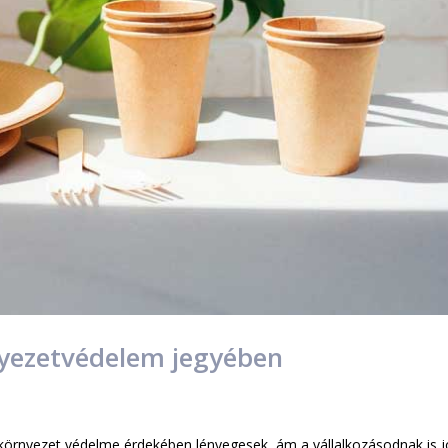
yezetvédelem jegyében
környezet védelme érdekében lényegesek, ám a vállalkozásodnak is j