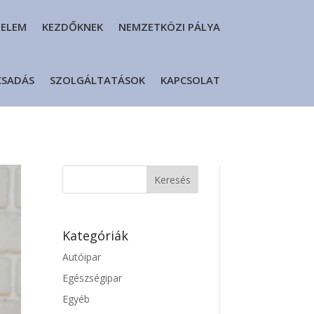
DELEM
KEZDŐKNEK
NEMZETKÖZI PÁLYA
CSADÁS
SZOLGÁLTATÁSOK
KAPCSOLAT
Kategóriák
Autóipar
Egészségipar
Egyéb