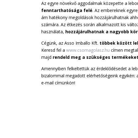
Az egyre növekvő aggodalmak közepette a leb
fenntarthatósága felé
. Az embereknek egyre
ám hatékony megoldások hozzájárulhatnak ahhoz,
számára. Az étkezés során alkalmazott kis válto
használata,
hozzájárulhatnak a nagyobb kö
Cégünk, az Asso Imballo Kft.
többek között l
Keresd fel a
www.csomagolasz.hu
címen megtalá
majd
rendeld meg a szükséges termékeket
Amennyiben felkeltettük az érdeklődésedet a le
bizalommal megadott elérhetőségeink egyikén:
e-mail címünkön!