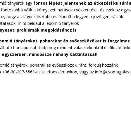
omló tányérok egy
fontos lépést jelentenek az étkezési kultúrá
 fontosabbá válik a környezeti hatások csökkentése, és ezek az egys
 hogy a világunk tisztább és élhetőbb legyen a jövő generációk
ztatások, mint például a lebomló tányérok
rnyezeti problémák megoldásához is
.
ebomló tányérokat, poharakat és evőeszközöket is forgalmaz
.
lható honlapunkat, tudj meg mindent választékunkról és filozófiánkr
 egyszerűen, mindössze néhány kattintással
!
bomló tányérok, poharak és evőeszközök iránt, fordulj hozzánk
 a +36-30-207-5561-es telefonszámunkon, vagy az info@csomagolasz