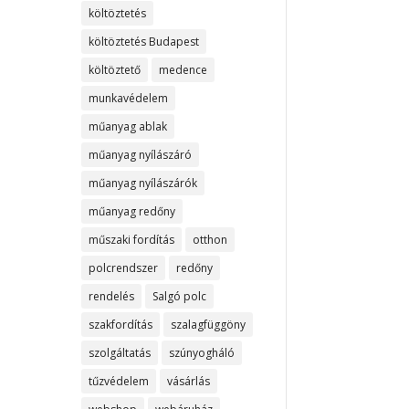
költöztetés
költöztetés Budapest
költöztető
medence
munkavédelem
műanyag ablak
műanyag nyílászáró
műanyag nyílászárók
műanyag redőny
műszaki fordítás
otthon
polcrendszer
redőny
rendelés
Salgó polc
szakfordítás
szalagfüggöny
szolgáltatás
szúnyogháló
tűzvédelem
vásárlás