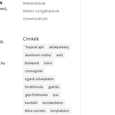
nk
Webáruházak
zerű,
Webes szolgáltatások
Zeneművészet
Címkék
ól,
"bejárati ajtó
ablakpárkány
alumínium redőny
autó
.hu
Budapest
bútor
csomagolás
egyedi zuhanykabin
fordítóiroda
gyártás
gépi földmunka
ipar
kandalló
kereskedelem
klíma szerelés
konyhabútor