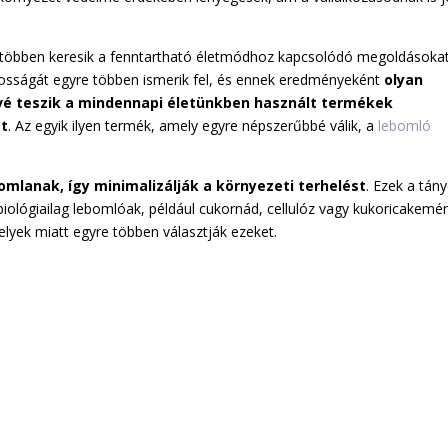
e többen keresik a fenntartható életmódhoz kapcsolódó megoldásokat
osságát egyre többen ismerik fel, és ennek eredményeként
olyan
vé teszik a mindennapi életünkben használt termékek
át
. Az egyik ilyen termék, amely egyre népszerűbbé válik, a
lebomló
bomlanak, így minimalizálják a környezeti terhelést
. Ezek a tán
iológiailag lebomlóak, például cukornád, cellulóz vagy kukoricakemén
lyek miatt egyre többen választják ezeket.