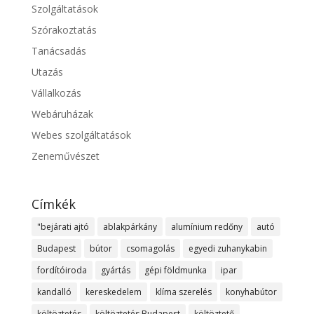
Szolgáltatások
Szórakoztatás
Tanácsadás
Utazás
Vállalkozás
Webáruházak
Webes szolgáltatások
Zeneművészet
Címkék
"bejárati ajtó
ablakpárkány
alumínium redőny
autó
Budapest
bútor
csomagolás
egyedi zuhanykabin
fordítóiroda
gyártás
gépi földmunka
ipar
kandalló
kereskedelem
klíma szerelés
konyhabútor
költöztetés
költöztetés Budapest
költöztető