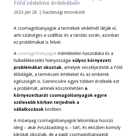
Föld védelme érdekében
2023 jún 28.
|
Gazdasági innovációk
A csomagolóanyagok a termékek védelmét látják el,
ami szükséges a szállítás és a tárolás során, azonban
ez problémákat is felvet.
A
csomagolóanyagok
mértéktelen használata és a
hulladékkezelés hiányosságai
súlyos környezeti
problémákat okoztak
, amelyek veszélyeztetik a Föld
élővilágát, a természeti értékeket és az emberek
egészségét is. Szerencsére egyre többen érzékelik ezt
a problémát, aminek köszönhetően
a
környezetbarát csomagolóanyagok egyre
szélesebb körben terjednek a
vállalkozások
körében.
A műanyag csomagolóanyagok lebomlása hosszú
ideig – akár évszázadokig is – tart, és eközben komoly
károkat okoznak, de a papír csomagolóanyagok