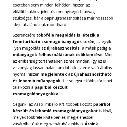
esetében sem minden felhőtlen, hiszen az
előállításukhoz jelentős mennyiségű faanyag
szükséges, bár a papír újrahasznosítása már hosszabb
ideje általánosnak mondható.
Szerencsére
többféle megoldás is létezik a
fenntartható csomagolóanyagok terén
; az egyik
ilyen megoldás az
újrahasznosítás
, a másik pedig
a
műanyagok felhasználásának csökkentése
. Mint
az emberiség történetében szinte minden, így ez is
viszonylag lassan halad, ám látszik az erre való átállás
nyoma, hiszen
megjelentek az újrahasznosítható
és lebomló műanyagok
, illetve egyre többször lehet
találkozni a
papírból készült
csomagolóanyagokkal
is.
Cégünk, az Asso Imballo Kft. többek között
papírból
készült és lebomló csomagolóanyagokat
is kínál,
melyek többféle kivitelben és megjelenéssel
vásárolhatóak meg webáruházunkban.
Áraink