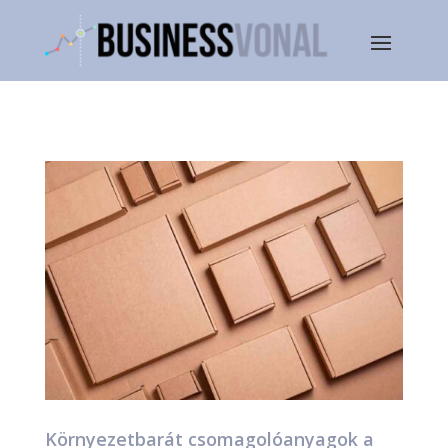
Környezetbarát csomagolóanyagok a