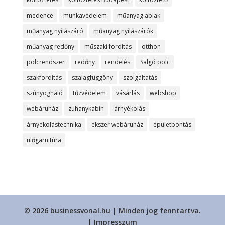
medence
munkavédelem
műanyag ablak
műanyag nyílászáró
műanyag nyílászárók
műanyag redőny
műszaki fordítás
otthon
polcrendszer
redőny
rendelés
Salgó polc
szakfordítás
szalagfüggöny
szolgáltatás
szúnyogháló
tűzvédelem
vásárlás
webshop
webáruház
zuhanykabin
árnyékolás
árnyékolástechnika
ékszer webáruház
épületbontás
ülőgarnitúra
© 2026 businessvonal.hu | Minden jog fenntartva.
|
Impresszum