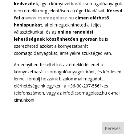
kedvezőek
, így a környezetbarát csomagolóanyagok
nem emelik meg jelentősen a céged kiadásait.
Keresd
fel a
www.csomagolasz.hu
címen elérhető
honlapunkat
, ahol megtekintheted a teljes
választékunkat, és az
online rendelési
lehetőségnek köszönhetően gyorsan
be is
szerezheted azokat a környezetbarát
csomagolóanyagokat, amelyekre szükséged van.
Amennyiben felkeltettük az érdeklődésedet a
környezetbarát csomagolóanyagok iránt, és kérdésed
lenne, fordulj hozzánk bizalommal megadott
elérhetőségeink egyikén: a +36-30-207-5561-es
telefonszámon, vagy az info@csomagolasz.hu e-mail
címünkön!