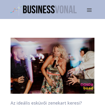
Az ideális esküvői zenekart keresi?