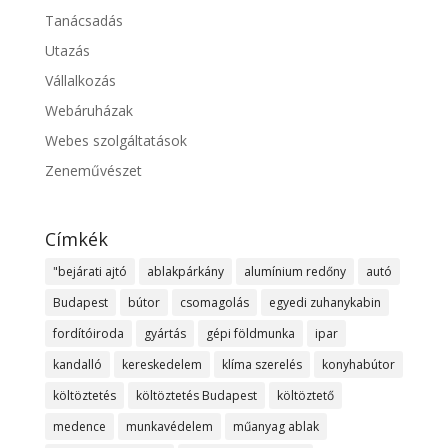
Tanácsadás
Utazás
Vállalkozás
Webáruházak
Webes szolgáltatások
Zeneművészet
Címkék
"bejárati ajtó
ablakpárkány
alumínium redőny
autó
Budapest
bútor
csomagolás
egyedi zuhanykabin
fordítóiroda
gyártás
gépi földmunka
ipar
kandalló
kereskedelem
klíma szerelés
konyhabútor
költöztetés
költöztetés Budapest
költöztető
medence
munkavédelem
műanyag ablak