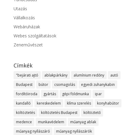
Utazás
Vállalkozás
Webáruházak
Webes szolgáltatások
Zeneművészet
Címkék
"bejárati ajtó
ablakpárkány
alumínium redőny
autó
Budapest
bútor
csomagolás
egyedi zuhanykabin
fordítóiroda
gyártás
gépi földmunka
ipar
kandalló
kereskedelem
klíma szerelés
konyhabútor
költöztetés
költöztetés Budapest
költöztető
medence
munkavédelem
műanyag ablak
műanyag nyílászáró
műanyag nyílászárók