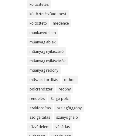
költöztetés
költöztetés Budapest
költöztető
medence
munkavédelem
műanyag ablak
műanyag nyílászáró
műanyag nyílászárók
műanyag redőny
műszaki fordítás
otthon
polcrendszer
redőny
rendelés
Salgó polc
szakfordítás
szalagfüggöny
szolgáltatás
szúnyogháló
tűzvédelem
vásárlás