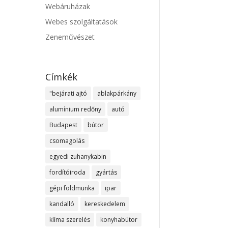
Webáruházak
Webes szolgáltatások
Zeneművészet
Címkék
"bejárati ajtó
ablakpárkány
alumínium redőny
autó
Budapest
bútor
csomagolás
egyedi zuhanykabin
fordítóiroda
gyártás
gépi földmunka
ipar
kandalló
kereskedelem
klíma szerelés
konyhabútor