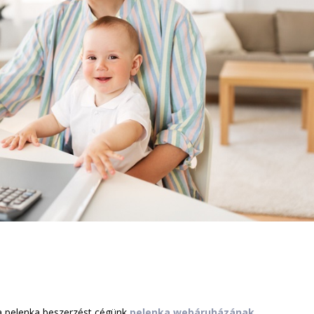
 a pelenka beszerzést cégünk
pelenka webáruházának