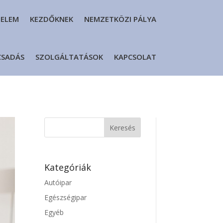
DELEM
KEZDŐKNEK
NEMZETKÖZI PÁLYA
CSADÁS
SZOLGÁLTATÁSOK
KAPCSOLAT
Kategóriák
Autóipar
Egészségipar
Egyéb