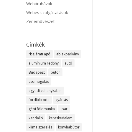
Webáruházak
Webes szolgáltatások
Zeneművészet
Címkék
"bejárati ajtó
ablakpárkány
alumínium redőny
autó
Budapest
bútor
csomagolás
egyedi zuhanykabin
fordítóiroda
gyártás
gépi földmunka
ipar
kandalló
kereskedelem
klíma szerelés
konyhabútor