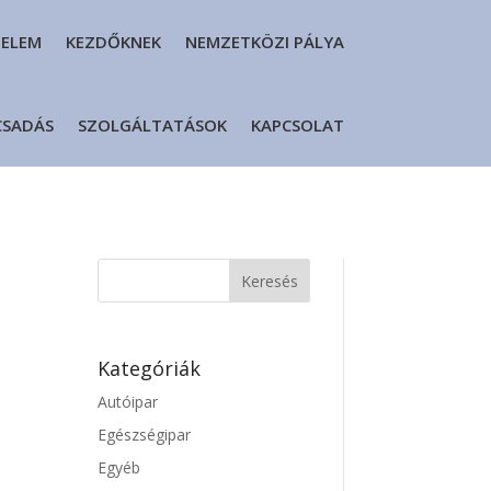
DELEM
KEZDŐKNEK
NEMZETKÖZI PÁLYA
CSADÁS
SZOLGÁLTATÁSOK
KAPCSOLAT
Kategóriák
Autóipar
Egészségipar
Egyéb