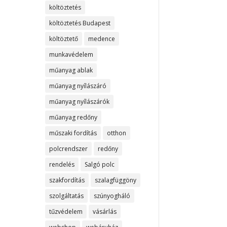
költöztetés
költöztetés Budapest
költöztető
medence
munkavédelem
műanyag ablak
műanyag nyílászáró
műanyag nyílászárók
műanyag redőny
műszaki fordítás
otthon
polcrendszer
redőny
rendelés
Salgó polc
szakfordítás
szalagfüggöny
szolgáltatás
szúnyogháló
tűzvédelem
vásárlás