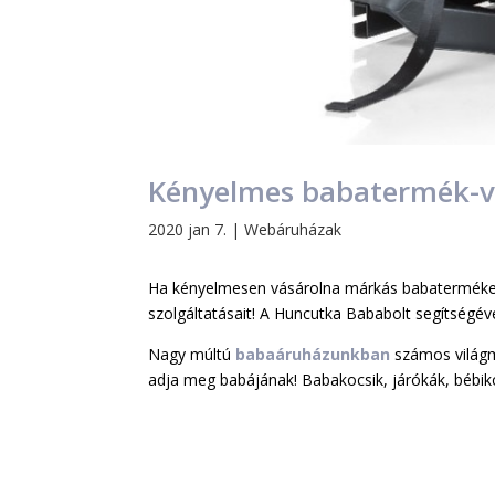
Kényelmes babatermék-vá
2020 jan 7.
|
Webáruházak
Ha kényelmesen vásárolna márkás babaterméke
szolgáltatásait! A Huncutka Bababolt segítségé
Nagy múltú
babaáruházunkban
számos világmá
adja meg babájának! Babakocsik, járókák, bébik