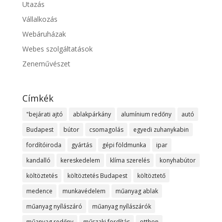
Utazás
Vállalkozás
Webáruházak
Webes szolgáltatások
Zeneművészet
Címkék
"bejárati ajtó
ablakpárkány
alumínium redőny
autó
Budapest
bútor
csomagolás
egyedi zuhanykabin
fordítóiroda
gyártás
gépi földmunka
ipar
kandalló
kereskedelem
klíma szerelés
konyhabútor
költöztetés
költöztetés Budapest
költöztető
medence
munkavédelem
műanyag ablak
műanyag nyílászáró
műanyag nyílászárók
műanyag redőny
műszaki fordítás
otthon