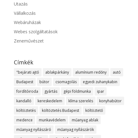
Utazás
Vállalkozás
Webáruházak
Webes szolgáltatások
Zeneművészet
Címkék
"bejárati ajtó
ablakpárkány
alumínium redőny
autó
Budapest
bútor
csomagolás
egyedi zuhanykabin
fordítóiroda
gyártás
gépi földmunka
ipar
kandalló
kereskedelem
klíma szerelés
konyhabútor
költöztetés
költöztetés Budapest
költöztető
medence
munkavédelem
műanyag ablak
műanyag nyílászáró
műanyag nyílászárók