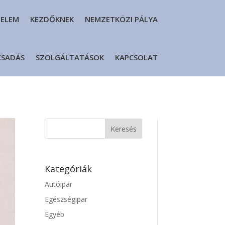
DELEM
KEZDŐKNEK
NEMZETKÖZI PÁLYA
CSADÁS
SZOLGÁLTATÁSOK
KAPCSOLAT
Kategóriák
Autóipar
Egészségipar
Egyéb