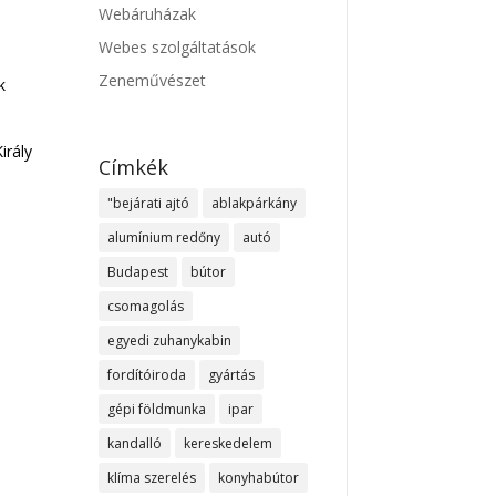
Webáruházak
Webes szolgáltatások
Zeneművészet
k
irály
Címkék
"bejárati ajtó
ablakpárkány
alumínium redőny
autó
Budapest
bútor
csomagolás
egyedi zuhanykabin
fordítóiroda
gyártás
gépi földmunka
ipar
kandalló
kereskedelem
klíma szerelés
konyhabútor