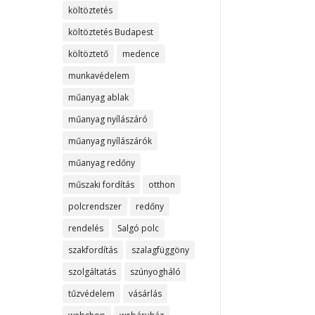
költöztetés
költöztetés Budapest
költöztető
medence
munkavédelem
műanyag ablak
műanyag nyílászáró
műanyag nyílászárók
műanyag redőny
műszaki fordítás
otthon
polcrendszer
redőny
rendelés
Salgó polc
szakfordítás
szalagfüggöny
szolgáltatás
szúnyogháló
tűzvédelem
vásárlás