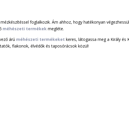
 mézkészítéssel foglalkozik. Ám ahhoz, hogy hatékonyan végezhessü
lő
méhészeti termékek
megléte.
vező árú
méhészeti termékeket
keres, látogassa meg a Király és K
itatók, flakonok, élvédők és taposórácsok közül!