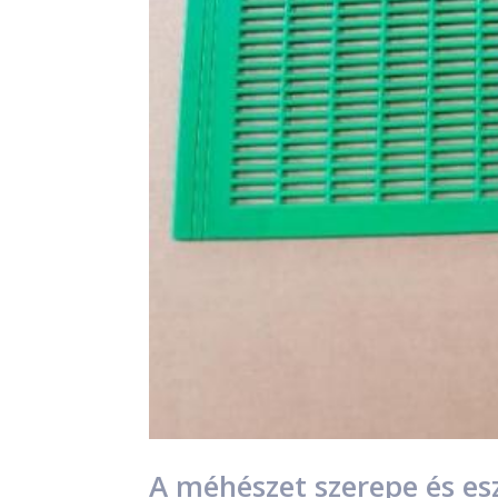
A méhészet szerepe és es