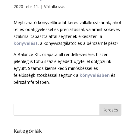
2020 febr 11.
|
Vállalkozás
Megbízható könyvelőirodát keres vállalkozásának, ahol
teljes odafigyeléssel és precizitással, valamint sokéves
szakmai tapasztalattal segítenek elkészíteni a
könyvelést
, a könyvvizsgálatot és a bérszámfejtést?
A Balance Kft. csapata áll rendelkezésére, hiszen
jelenleg is több száz elégedett ügyféllel dolgozunk
együtt. Számos kiemelkedő minősítéssel és
felelősségbiztosítással segítünk a
könyvelésben
és
bérszámfejtésben.
Kategóriák