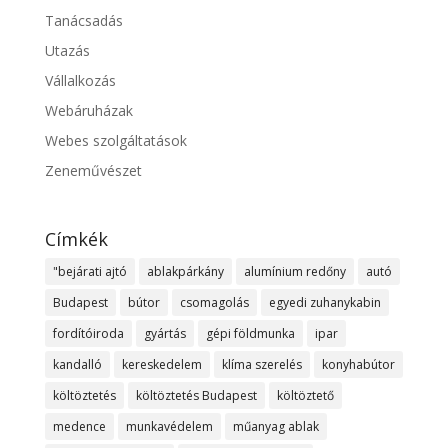
Tanácsadás
Utazás
Vállalkozás
Webáruházak
Webes szolgáltatások
Zeneművészet
Címkék
"bejárati ajtó
ablakpárkány
alumínium redőny
autó
Budapest
bútor
csomagolás
egyedi zuhanykabin
fordítóiroda
gyártás
gépi földmunka
ipar
kandalló
kereskedelem
klíma szerelés
konyhabútor
költöztetés
költöztetés Budapest
költöztető
medence
munkavédelem
műanyag ablak