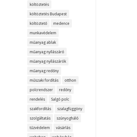
költöztetés
költöztetés Budapest
költöztető
medence
munkavédelem
műanyag ablak
műanyag nyílászáró
műanyag nyílászárók
műanyag redőny
műszaki fordítás
otthon
polcrendszer
redőny
rendelés
Salgó polc
szakfordítás
szalagfüggöny
szolgáltatás
szúnyogháló
tűzvédelem
vásárlás