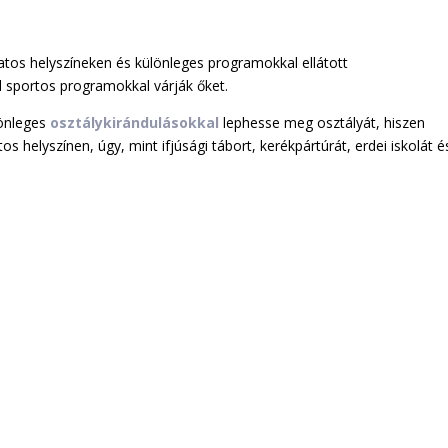
atos helyszíneken és különleges programokkal ellátott
 sportos programokkal várják őket.
lönleges
osztálykirándulásokkal
lephesse meg osztályát, hiszen
 helyszínen, úgy, mint ifjúsági tábort, kerékpártúrát, erdei iskolát é