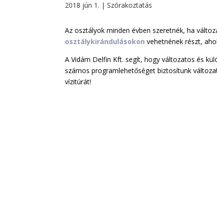
2018 jún 1.
|
Szórakoztatás
Az osztályok minden évben szeretnék, ha változ
osztálykirándulásokon
vehetnének részt, ahol
A Vidám Delfin Kft. segít, hogy változatos és kü
számos programlehetőséget biztosítunk változatos
vízitúrát!