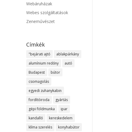
Webáruházak
Webes szolgáltatások
Zeneművészet
Címkék
"bejárati ajtó
ablakpárkány
alumínium redőny
autó
Budapest
bútor
csomagolás
egyedi zuhanykabin
fordítóiroda
gyártás
gépi földmunka
ipar
kandalló
kereskedelem
klíma szerelés
konyhabútor