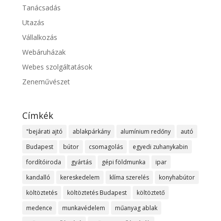
Tanácsadás
Utazás
Vállalkozás
Webáruházak
Webes szolgáltatások
Zeneművészet
Címkék
"bejárati ajtó
ablakpárkány
alumínium redőny
autó
Budapest
bútor
csomagolás
egyedi zuhanykabin
fordítóiroda
gyártás
gépi földmunka
ipar
kandalló
kereskedelem
klíma szerelés
konyhabútor
költöztetés
költöztetés Budapest
költöztető
medence
munkavédelem
műanyag ablak