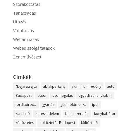
Szórakoztatás
Tanácsadás
Utazás
Vállalkozás
Webáruházak
Webes szolgáltatások
Zeneművészet
Címkék
"bejárati ajtó
ablakpárkány
alumínium redőny
autó
Budapest
bútor
csomagolás
egyedi zuhanykabin
fordítóiroda
gyártás
gépi földmunka
ipar
kandalló
kereskedelem
klíma szerelés
konyhabútor
költöztetés
költöztetés Budapest
költöztető