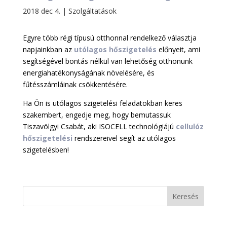
2018 dec 4.
|
Szolgáltatások
Egyre több régi típusú otthonnal rendelkező választja
napjainkban az
utólagos hőszigetelés
előnyeit, ami
segítségével bontás nélkül van lehetőség otthonunk
energiahatékonyságának növelésére, és
fűtésszámláinak csökkentésére.
Ha Ön is utólagos szigetelési feladatokban keres
szakembert, engedje meg, hogy bemutassuk
Tiszavölgyi Csabát, aki ISOCELL technológiájú
cellulóz
hőszigetelési
rendszereivel segít az utólagos
szigetelésben!