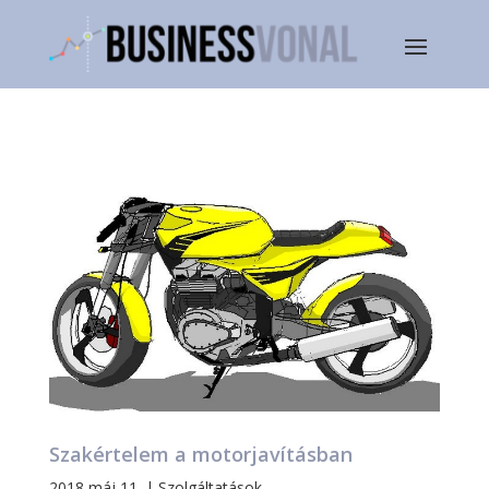
Szakértelem a motorjavításban
2018 máj 11.
|
Szolgáltatások