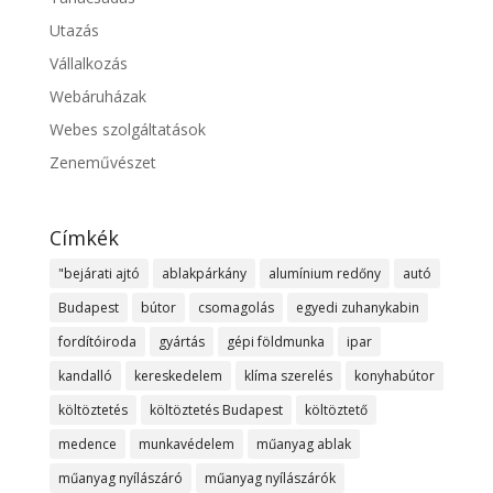
Utazás
Vállalkozás
Webáruházak
Webes szolgáltatások
Zeneművészet
Címkék
"bejárati ajtó
ablakpárkány
alumínium redőny
autó
Budapest
bútor
csomagolás
egyedi zuhanykabin
fordítóiroda
gyártás
gépi földmunka
ipar
kandalló
kereskedelem
klíma szerelés
konyhabútor
költöztetés
költöztetés Budapest
költöztető
medence
munkavédelem
műanyag ablak
műanyag nyílászáró
műanyag nyílászárók