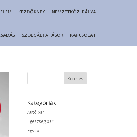
DELEM
KEZDŐKNEK
NEMZETKÖZI PÁLYA
CSADÁS
SZOLGÁLTATÁSOK
KAPCSOLAT
Kategóriák
Autóipar
Egészségipar
Egyéb