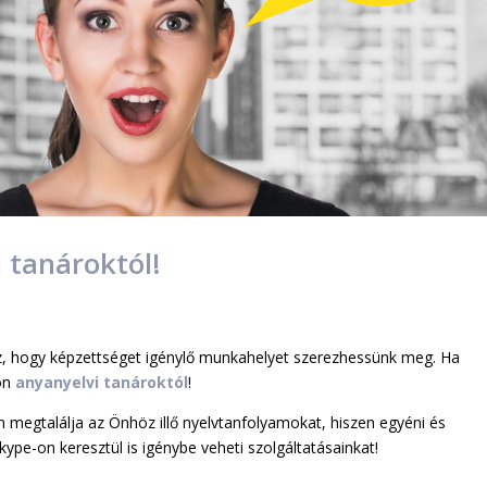
 tanároktól!
z, hogy képzettséget igénylő munkahelyet szerezhessünk meg. Ha
jon
anyanyelvi tanároktól
!
 megtalálja az Önhöz illő nyelvtanfolyamokat, hiszen egyéni és
kype-on keresztül is igénybe veheti szolgáltatásainkat!