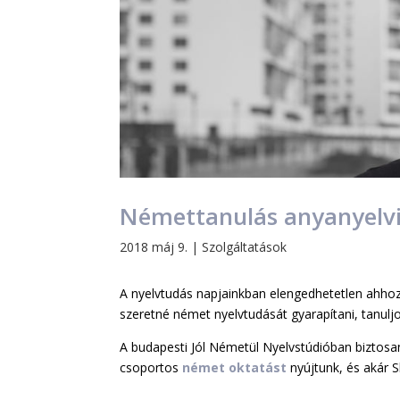
Némettanulás anyanyelvi
2018 máj 9.
|
Szolgáltatások
A nyelvtudás napjainkban elengedhetetlen ahho
szeretné német nyelvtudását gyarapítani, tanul
A budapesti Jól Németül Nyelvstúdióban biztosan
csoportos
német oktatást
nyújtunk, és akár S