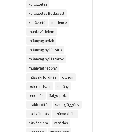
költöztetés
költöztetés Budapest
költöztető
medence
munkavédelem
műanyag ablak
műanyag nyílászáró
műanyag nyílászárók
műanyag redőny
műszaki fordítás
otthon
polcrendszer
redőny
rendelés
Salgó polc
szakfordítás
szalagfüggöny
szolgáltatás
szúnyogháló
tűzvédelem
vásárlás