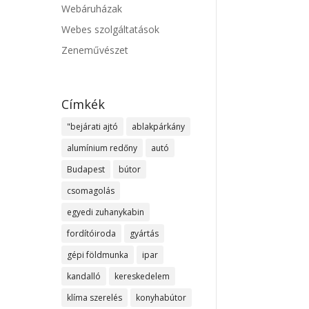
Webáruházak
Webes szolgáltatások
Zeneművészet
Címkék
"bejárati ajtó
ablakpárkány
alumínium redőny
autó
Budapest
bútor
csomagolás
egyedi zuhanykabin
fordítóiroda
gyártás
gépi földmunka
ipar
kandalló
kereskedelem
klíma szerelés
konyhabútor