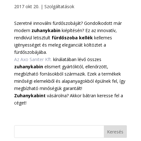
2017 okt 20.
|
Szolgáltatások
Szeretné innoválni fürdőszobáját? Gondolkodott már
modern
zuhanykabin
kiépítésén? Ez az innovatív,
rendkívül letisztult
fürdőszoba kellék
kellemes
igényességet és meleg eleganciát költöztet a
fürdőszobájába.
Az Axo Saniter Kft.
kínálatában lévő összes
zuhanykabin
elismert gyártóktól, ellenőrzött,
megbízható forrásokból származik. Ezek a termékek
minőségi elemekből és alapanyagokból épülnek fel, így
megbízható minőségük garantált!
Zuhanykabint
vásárolna? Akkor bátran keresse fel a
céget!