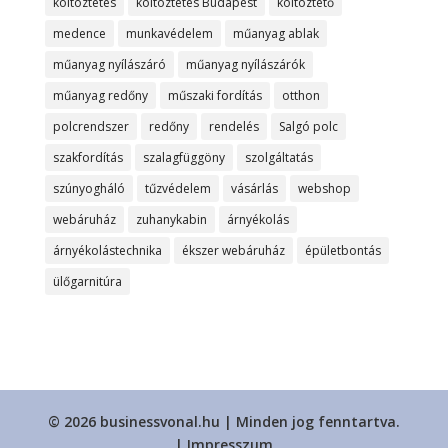
költöztetés
költöztetés Budapest
költöztető
medence
munkavédelem
műanyag ablak
műanyag nyílászáró
műanyag nyílászárók
műanyag redőny
műszaki fordítás
otthon
polcrendszer
redőny
rendelés
Salgó polc
szakfordítás
szalagfüggöny
szolgáltatás
szúnyogháló
tűzvédelem
vásárlás
webshop
webáruház
zuhanykabin
árnyékolás
árnyékolástechnika
ékszer webáruház
épületbontás
ülőgarnitúra
© 2026 businessvonal.hu | Minden jog fenntartva.
|
Impresszum