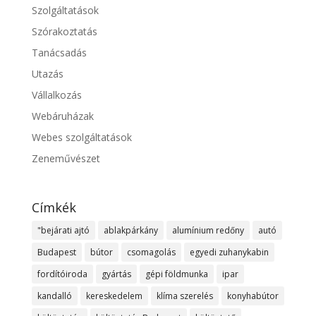
Szolgáltatások
Szórakoztatás
Tanácsadás
Utazás
Vállalkozás
Webáruházak
Webes szolgáltatások
Zeneművészet
Címkék
"bejárati ajtó
ablakpárkány
alumínium redőny
autó
Budapest
bútor
csomagolás
egyedi zuhanykabin
fordítóiroda
gyártás
gépi földmunka
ipar
kandalló
kereskedelem
klíma szerelés
konyhabútor