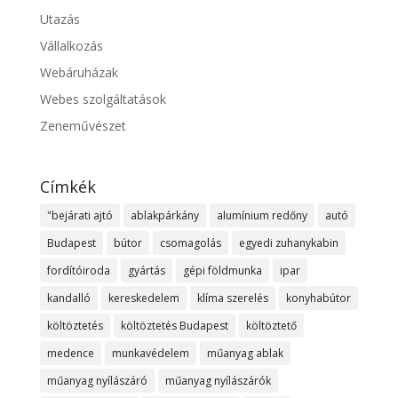
Utazás
Vállalkozás
Webáruházak
Webes szolgáltatások
Zeneművészet
Címkék
"bejárati ajtó
ablakpárkány
alumínium redőny
autó
Budapest
bútor
csomagolás
egyedi zuhanykabin
fordítóiroda
gyártás
gépi földmunka
ipar
kandalló
kereskedelem
klíma szerelés
konyhabútor
költöztetés
költöztetés Budapest
költöztető
medence
munkavédelem
műanyag ablak
műanyag nyílászáró
műanyag nyílászárók