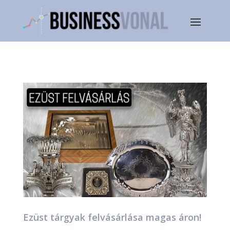
Ezüst tárgyak felvásárlása magas áron!