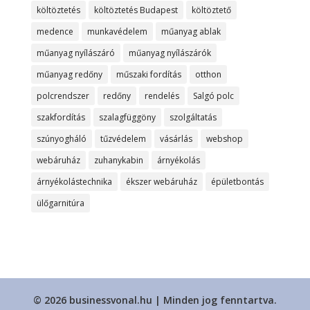
költöztetés
költöztetés Budapest
költöztető
medence
munkavédelem
műanyag ablak
műanyag nyílászáró
műanyag nyílászárók
műanyag redőny
műszaki fordítás
otthon
polcrendszer
redőny
rendelés
Salgó polc
szakfordítás
szalagfüggöny
szolgáltatás
szúnyogháló
tűzvédelem
vásárlás
webshop
webáruház
zuhanykabin
árnyékolás
árnyékolástechnika
ékszer webáruház
épületbontás
ülőgarnitúra
© 2026 businessvonal.hu | Minden jog fenntartva.