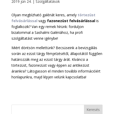
2019 jún 24.
|
Szolgáltatások
Olyan megbízható galériát keres, amely
törtezüst
felvásárlással
vagy
fazonezüst felvásárlással
is
foglalkozik? Van egy remek hírünk: forduljon
bizalommal a Sashalmi Galériához, ha profi
szolgáltatást venne igénybe!
Miért döntsön mellettünk? Becsüseink a bevizsgálás
során az ezüst tárgy fémjelzésétől, állapotától függően
határozzák meg az ezüst tárgy árát. Kíváncsi a
törtezüst, fazonezüst vagy éppen az antikezüst
árainkra? Látogasson el minden további információért
honlapunkra, majd lépjen velünk kapcsolatba!