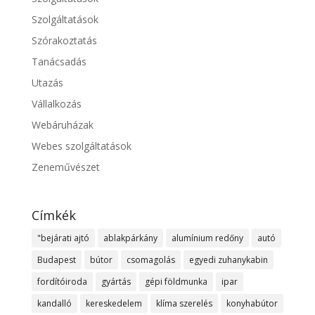
Szolgáltatások
Szórakoztatás
Tanácsadás
Utazás
Vállalkozás
Webáruházak
Webes szolgáltatások
Zeneművészet
Címkék
"bejárati ajtó
ablakpárkány
alumínium redőny
autó
Budapest
bútor
csomagolás
egyedi zuhanykabin
fordítóiroda
gyártás
gépi földmunka
ipar
kandalló
kereskedelem
klíma szerelés
konyhabútor