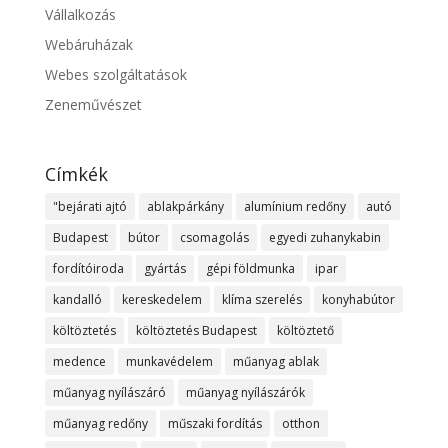
Vállalkozás
Webáruházak
Webes szolgáltatások
Zeneművészet
Címkék
"bejárati ajtó
ablakpárkány
alumínium redőny
autó
Budapest
bútor
csomagolás
egyedi zuhanykabin
fordítóiroda
gyártás
gépi földmunka
ipar
kandalló
kereskedelem
klíma szerelés
konyhabútor
költöztetés
költöztetés Budapest
költöztető
medence
munkavédelem
műanyag ablak
műanyag nyílászáró
műanyag nyílászárók
műanyag redőny
műszaki fordítás
otthon