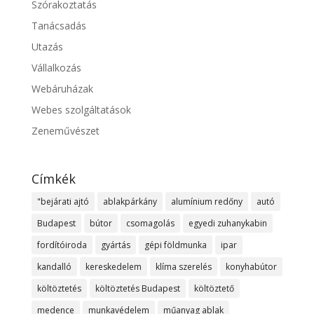
Szórakoztatás
Tanácsadás
Utazás
Vállalkozás
Webáruházak
Webes szolgáltatások
Zeneművészet
Címkék
"bejárati ajtó
ablakpárkány
alumínium redőny
autó
Budapest
bútor
csomagolás
egyedi zuhanykabin
fordítóiroda
gyártás
gépi földmunka
ipar
kandalló
kereskedelem
klíma szerelés
konyhabútor
költöztetés
költöztetés Budapest
költöztető
medence
munkavédelem
műanyag ablak