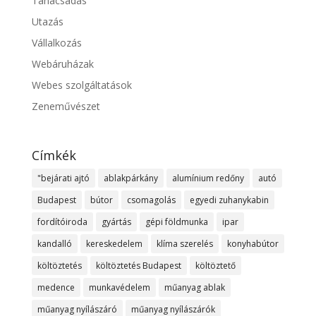
Tanácsadás
Utazás
Vállalkozás
Webáruházak
Webes szolgáltatások
Zeneművészet
Címkék
"bejárati ajtó
ablakpárkány
alumínium redőny
autó
Budapest
bútor
csomagolás
egyedi zuhanykabin
fordítóiroda
gyártás
gépi földmunka
ipar
kandalló
kereskedelem
klíma szerelés
konyhabútor
költöztetés
költöztetés Budapest
költöztető
medence
munkavédelem
műanyag ablak
műanyag nyílászáró
műanyag nyílászárók