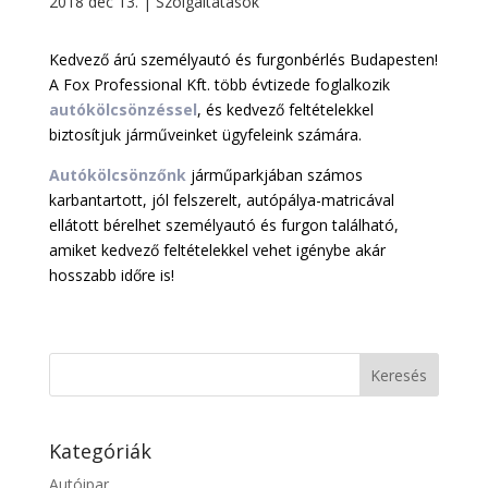
2018 dec 13.
|
Szolgáltatások
Kedvező árú személyautó és furgonbérlés Budapesten!
A Fox Professional Kft. több évtizede foglalkozik
autókölcsönzéssel
, és kedvező feltételekkel
biztosítjuk járműveinket ügyfeleink számára.
Autókölcsönzőnk
járműparkjában számos
karbantartott, jól felszerelt, autópálya-matricával
ellátott bérelhet személyautó és furgon található,
amiket kedvező feltételekkel vehet igénybe akár
hosszabb időre is!
Kategóriák
Autóipar