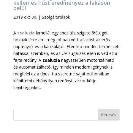
kellemes hűst eredményez a lakáson
belül
2019 okt 30.
|
Szolgáltatások
A
zsaluzia
lamellái egy speciális szigetelőréteget
hoznak létre ami még jobban védi a lakást az erős
napfénytől és a kánikulától. Ellenálló minden természeti
hatással szemben, és az UV-sugárzás ellen is véd ez a
fajta redőny. A
zsaluzia
nagyszerűen motorizálható
és automatizálható, így minden modern igénynek is
megfelel ez a típus. Ha szeretne saját otthonában
kiépíttetni néhány ilyen redőnyt, akkor kérje
segítségünket.