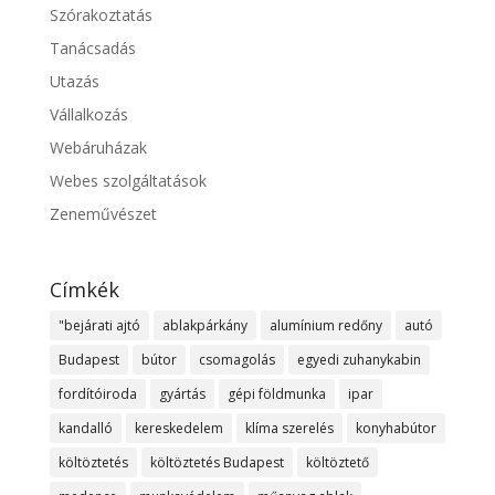
Szórakoztatás
Tanácsadás
Utazás
Vállalkozás
Webáruházak
Webes szolgáltatások
Zeneművészet
Címkék
"bejárati ajtó
ablakpárkány
alumínium redőny
autó
Budapest
bútor
csomagolás
egyedi zuhanykabin
fordítóiroda
gyártás
gépi földmunka
ipar
kandalló
kereskedelem
klíma szerelés
konyhabútor
költöztetés
költöztetés Budapest
költöztető