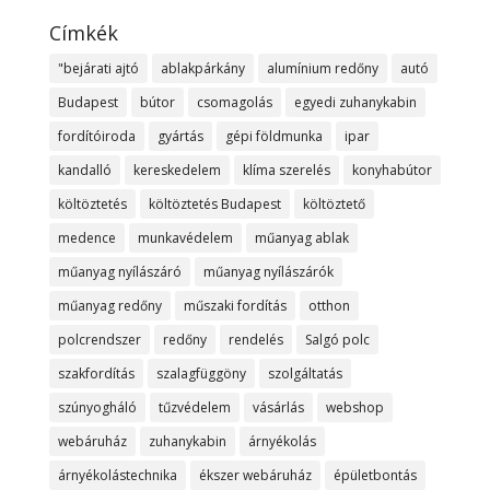
Címkék
"bejárati ajtó
ablakpárkány
alumínium redőny
autó
Budapest
bútor
csomagolás
egyedi zuhanykabin
fordítóiroda
gyártás
gépi földmunka
ipar
kandalló
kereskedelem
klíma szerelés
konyhabútor
költöztetés
költöztetés Budapest
költöztető
medence
munkavédelem
műanyag ablak
műanyag nyílászáró
műanyag nyílászárók
műanyag redőny
műszaki fordítás
otthon
polcrendszer
redőny
rendelés
Salgó polc
szakfordítás
szalagfüggöny
szolgáltatás
szúnyogháló
tűzvédelem
vásárlás
webshop
webáruház
zuhanykabin
árnyékolás
árnyékolástechnika
ékszer webáruház
épületbontás