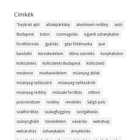
Címkék
"bejárati ajtó
ablakpárkány
alumínium redőny
autó
Budapest
bútor
csomagolás
egyedi zuhanykabin
fordítóiroda
gyártás
gépi földmunka
ipar
kandalló
kereskedelem
klíma szerelés
konyhabútor
költöztetés
költöztetés Budapest
költöztető
medence
munkavédelem
műanyag ablak
műanyag nyílászáró
műanyag nyílászárók
műanyag redőny
műszaki fordítás
otthon
polcrendszer
redőny
rendelés
Salgó polc
szakfordítás
szalagfüggöny
szolgáltatás
szúnyogháló
tűzvédelem
vásárlás
webshop
webáruház
zuhanykabin
árnyékolás