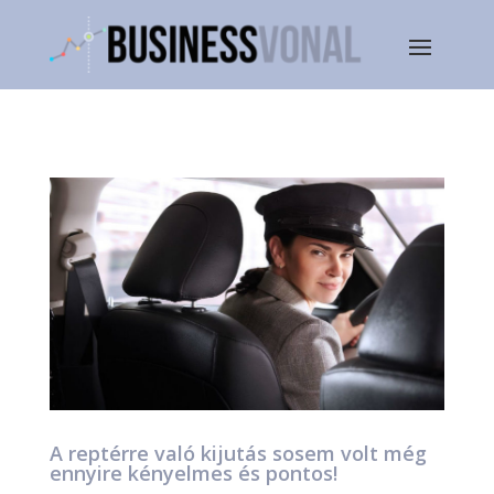
A reptérre való kijutás sosem volt még
ennyire kényelmes és pontos!