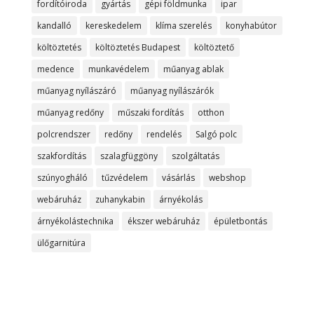
fordítóiroda
gyártás
gépi földmunka
ipar
kandalló
kereskedelem
klíma szerelés
konyhabútor
költöztetés
költöztetés Budapest
költöztető
medence
munkavédelem
műanyag ablak
műanyag nyílászáró
műanyag nyílászárók
műanyag redőny
műszaki fordítás
otthon
polcrendszer
redőny
rendelés
Salgó polc
szakfordítás
szalagfüggöny
szolgáltatás
szúnyogháló
tűzvédelem
vásárlás
webshop
webáruház
zuhanykabin
árnyékolás
árnyékolástechnika
ékszer webáruház
épületbontás
ülőgarnitúra