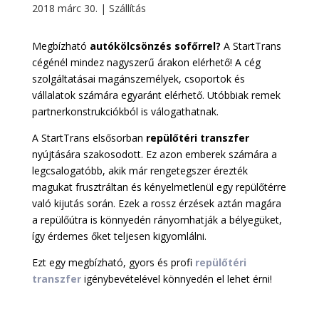
2018 márc 30.
|
Szállítás
Megbízható
autókölcsönzés sofőrrel?
A StartTrans
cégénél mindez nagyszerű árakon elérhető! A cég
szolgáltatásai magánszemélyek, csoportok és
vállalatok számára egyaránt elérhető. Utóbbiak remek
partnerkonstrukciókból is válogathatnak.
A StartTrans elsősorban
repülőtéri transzfer
nyújtására szakosodott. Ez azon emberek számára a
legcsalogatóbb, akik már rengetegszer érezték
magukat frusztráltan és kényelmetlenül egy repülőtérre
való kijutás során. Ezek a rossz érzések aztán magára
a repülőútra is könnyedén rányomhatják a bélyegüket,
így érdemes őket teljesen kigyomlálni.
Ezt egy megbízható, gyors és profi
repülőtéri
transzfer
igénybevételével könnyedén el lehet érni!