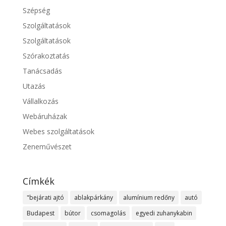
Szépség
Szolgáltatások
Szolgáltatások
Szórakoztatás
Tanácsadás
Utazás
Vállalkozás
Webáruházak
Webes szolgáltatások
Zeneművészet
Címkék
"bejárati ajtó
ablakpárkány
alumínium redőny
autó
Budapest
bútor
csomagolás
egyedi zuhanykabin