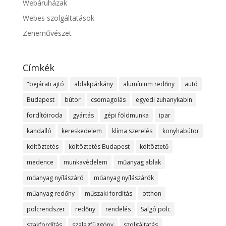
Webáruházak
Webes szolgáltatások
Zeneművészet
Címkék
"bejárati ajtó
ablakpárkány
alumínium redőny
autó
Budapest
bútor
csomagolás
egyedi zuhanykabin
fordítóiroda
gyártás
gépi földmunka
ipar
kandalló
kereskedelem
klíma szerelés
konyhabútor
költöztetés
költöztetés Budapest
költöztető
medence
munkavédelem
műanyag ablak
műanyag nyílászáró
műanyag nyílászárók
műanyag redőny
műszaki fordítás
otthon
polcrendszer
redőny
rendelés
Salgó polc
szakfordítás
szalagfüggöny
szolgáltatás