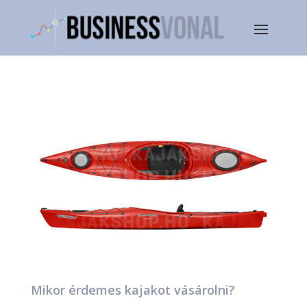
Mikor érdemes kajakot vásárolni?