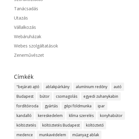
Tanácsadás
Utazás
Vállalkozás
Webáruházak
Webes szolgáltatások
Zeneművészet
Címkék
"bejárati ajtó
ablakpárkány
alumínium redőny
autó
Budapest
bútor
csomagolás
egyedi zuhanykabin
fordítóiroda
gyártás
gépi földmunka
ipar
kandalló
kereskedelem
klíma szerelés
konyhabútor
költöztetés
költöztetés Budapest
költöztető
medence
munkavédelem
műanyag ablak