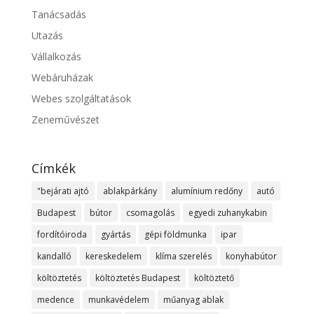
Tanácsadás
Utazás
Vállalkozás
Webáruházak
Webes szolgáltatások
Zeneművészet
Címkék
"bejárati ajtó
ablakpárkány
alumínium redőny
autó
Budapest
bútor
csomagolás
egyedi zuhanykabin
fordítóiroda
gyártás
gépi földmunka
ipar
kandalló
kereskedelem
klíma szerelés
konyhabútor
költöztetés
költöztetés Budapest
költöztető
medence
munkavédelem
műanyag ablak