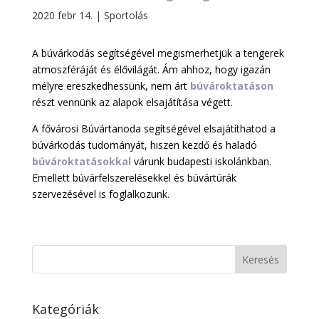
2020 febr 14.
|
Sportolás
A búvárkodás segítségével megismerhetjük a tengerek
atmoszféráját és élővilágát. Ám ahhoz, hogy igazán
mélyre ereszkedhessünk, nem árt
búvároktatáson
részt vennünk az alapok elsajátítása végett.
A fővárosi Búvártanoda segítségével elsajátíthatod a
búvárkodás tudományát, hiszen kezdő és haladó
búvároktatásokkal
várunk budapesti iskolánkban.
Emellett búvárfelszerelésekkel és búvártúrák
szervezésével is foglalkozunk.
Kategóriák