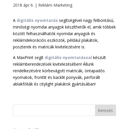
2018 ápr 6.
|
Reklám-Marketing
A
digitális nyomtatás
segítségével nagy felbontású,
minőségi nyomdai anyagok készíthetők el, amik többek
között felhasználhatók nyomdai anyagok és
reklámdekorációs eszközök, például plakátok,
poszterek és matricák kivitelezésére is.
A MaxPrint segít
digitális nyomtatással
készült
reklámberendezések kivitelezésében! Állunk
rendelkezésére körbevágott matricák, öntapadós
nyomatok, frontlit és backlit ponyvák, perforált
ablakfóliák és citylight plakátok gyártásában!