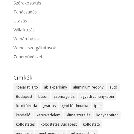
Szórakoztatás
Tanácsadás
Utazás
Vállalkozás
Webáruházak
Webes szolgáltatások
Zeneművészet
Címkék
"bejárati ajtó
ablakpárkány
alumínium redőny
autó
Budapest
bútor
csomagolás
egyedi zuhanykabin
fordítóiroda
gyártás
gépi földmunka
ipar
kandalló
kereskedelem
klíma szerelés
konyhabútor
költöztetés
költöztetés Budapest
költöztető
medence
munkavédelem
műanyag ablak