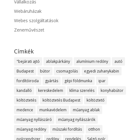
Vállalkozás
Webáruházak
Webes szolgáltatások
Zeneművészet
Címkék
"bejárati ajtó
ablakpárkány
alumínium redőny
autó
Budapest
bútor
csomagolás
egyedi zuhanykabin
fordítóiroda
gyártás
gépi földmunka
ipar
kandalló
kereskedelem
klíma szerelés
konyhabútor
költöztetés
költöztetés Budapest
költöztető
medence
munkavédelem
műanyag ablak
műanyag nyílászáró
műanyag nyílászárók
műanyag redőny
műszaki fordítás
otthon
polcrendszer
redőny
rendelés
Salgó polc