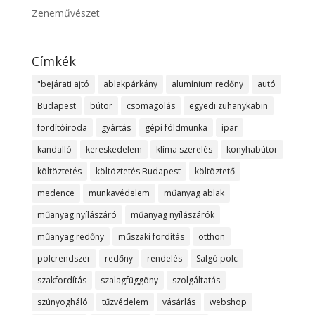
Zeneművészet
Címkék
"bejárati ajtó
ablakpárkány
alumínium redőny
autó
Budapest
bútor
csomagolás
egyedi zuhanykabin
fordítóiroda
gyártás
gépi földmunka
ipar
kandalló
kereskedelem
klíma szerelés
konyhabútor
költöztetés
költöztetés Budapest
költöztető
medence
munkavédelem
műanyag ablak
műanyag nyílászáró
műanyag nyílászárók
műanyag redőny
műszaki fordítás
otthon
polcrendszer
redőny
rendelés
Salgó polc
szakfordítás
szalagfüggöny
szolgáltatás
szúnyogháló
tűzvédelem
vásárlás
webshop