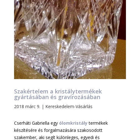
Szakértelem a kristálytermékek
gyártásában és gravírozásában
2018 márc 9.
|
Kereskedelem-Vásárlás
Cserháti Gabriella egy
ólomkristály
termékek
készítésére és forgalmazására szakosodott
szakember, aki segít különleges, egyedi és