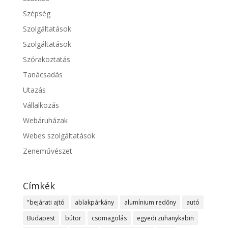
Szépség
Szolgáltatások
Szolgáltatások
Szórakoztatás
Tanácsadás
Utazás
Vállalkozás
Webáruházak
Webes szolgáltatások
Zeneművészet
Címkék
"bejárati ajtó
ablakpárkány
alumínium redőny
autó
Budapest
bútor
csomagolás
egyedi zuhanykabin