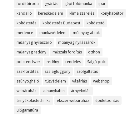
fordítóiroda
gyártás
gépi földmunka
ipar
kandalló
kereskedelem
klíma szerelés
konyhabútor
költöztetés
költöztetés Budapest
költöztető
medence
munkavédelem
műanyag ablak
műanyag nyílászáró
műanyag nyílászárók
műanyag redőny
műszaki fordítás
otthon
polcrendszer
redőny
rendelés
Salgó polc
szakfordítás
szalagfüggöny
szolgáltatás
szúnyogháló
tűzvédelem
vásárlás
webshop
webáruház
zuhanykabin
árnyékolás
árnyékolástechnika
ékszer webáruház
épületbontás
ülőgarnitúra