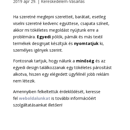
2019 ápr 29.
|
Kereskedelem-Vásárlás
Ha szeretné meglepni szeretteit, barátait, esetleg
viselni szeretné kedvenc együttese, csapata színeit,
akkor mi tökéletes megoldást nyújtunk erre a
problémára.
Egyedi
pólók, párnák és más textil
termékek designjait készítjük és
nyomtatjuk
ki,
személyes igények szerint.
Fontosnak tartjuk, hogy nálunk a
minőség
és az
egyedi design találkozzanak egy tökéletes párosítást
alkotva, hiszen egy elégedett ügyfélnél jobb reklám
nem létezik.
Amennyiben felkeltettük érdeklődését, keresse
fel
weboldalunkat
is további információért
szolgáltatásainkat illetően!