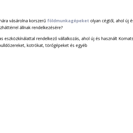
ámára vásárolna korszerű
földmunkagépeket
olyan cégtől, ahol új é
izháttérrel állnak rendelkezésére?
eszközkínálattal rendelkező vállalkozás, ahol új és használt Komat
ldózereket, kotrókat, törőgépeket és egyéb