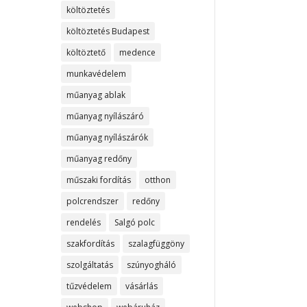
költöztetés
költöztetés Budapest
költöztető
medence
munkavédelem
műanyag ablak
műanyag nyílászáró
műanyag nyílászárók
műanyag redőny
műszaki fordítás
otthon
polcrendszer
redőny
rendelés
Salgó polc
szakfordítás
szalagfüggöny
szolgáltatás
szúnyogháló
tűzvédelem
vásárlás