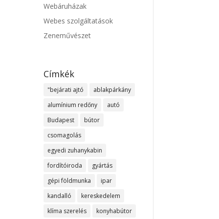
Webáruházak
Webes szolgáltatások
Zeneművészet
Címkék
"bejárati ajtó
ablakpárkány
alumínium redőny
autó
Budapest
bútor
csomagolás
egyedi zuhanykabin
fordítóiroda
gyártás
gépi földmunka
ipar
kandalló
kereskedelem
klíma szerelés
konyhabútor