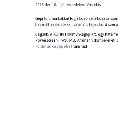
2018 dec 18.
|
Kereskedelem-Vásárlás
Gépi földmunkákkal foglalkozó vállalkozása sz
használt eszközökkel, valamint teljes körű szerv
Cégünk, a KUHN Földmunkagép Kft. egy hatalmas 
Powerscreen-TWS, MB, Ammann dömpereket, bul
földmunkagépeket
találhat!