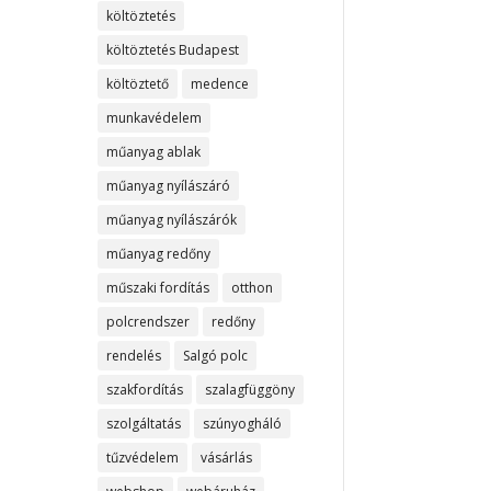
költöztetés
költöztetés Budapest
költöztető
medence
munkavédelem
műanyag ablak
műanyag nyílászáró
műanyag nyílászárók
műanyag redőny
műszaki fordítás
otthon
polcrendszer
redőny
rendelés
Salgó polc
szakfordítás
szalagfüggöny
szolgáltatás
szúnyogháló
tűzvédelem
vásárlás