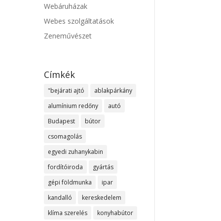
Webáruházak
Webes szolgáltatások
Zeneművészet
Címkék
"bejárati ajtó
ablakpárkány
alumínium redőny
autó
Budapest
bútor
csomagolás
egyedi zuhanykabin
fordítóiroda
gyártás
gépi földmunka
ipar
kandalló
kereskedelem
klíma szerelés
konyhabútor