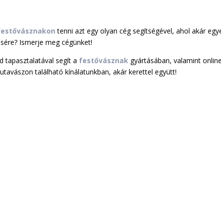
festővásznakon
tenni azt egy olyan cég segítségével, ahol akár egy
ezésére? Ismerje meg cégünket!
d tapasztalatával segít a
festővásznak
gyártásában, valamint onlin
tavászon található kínálatunkban, akár kerettel együtt!