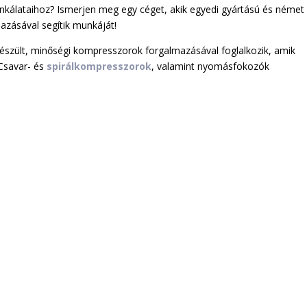
nkálataihoz? Ismerjen meg egy céget, akik egyedi gyártású és német
azásával segítik munkáját!
zült, minőségi kompresszorok forgalmazásával foglalkozik, amik
 Csavar- és
spirálkompresszorok
, valamint nyomásfokozók