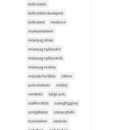
költöztetés
költöztetés Budapest
költöztető
medence
munkavédelem
műanyag ablak
műanyag nyílászáró
műanyag nyílászárók
műanyag redőny
műszaki fordítás
otthon
polcrendszer
redőny
rendelés
Salgó polc
szakfordítás
szalagfüggöny
szolgáltatás
szúnyogháló
tűzvédelem
vásárlás