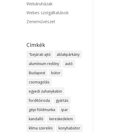
Webáruházak
Webes szolgáltatások
Zeneművészet
Címkék
"bejárati ajtó
ablakpárkány
alumínium redőny
autó
Budapest
bútor
csomagolás
egyedi zuhanykabin
fordítóiroda
gyártás
gépi földmunka
ipar
kandalló
kereskedelem
klíma szerelés
konyhabútor